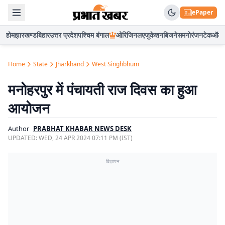
ePaper
होम
झारखण्ड
बिहार
उत्तर प्रदेश
पश्चिम बंगाल
ओरिजिनल
एजुकेशन
बिजनेस
मनोरंजन
टेक
ऑटो
Home
State
Jharkhand
West Singhbhum
मनोहरपुर में पंचायती राज दिवस का हुआ
आयोजन
Author
PRABHAT KHABAR NEWS DESK
UPDATED:
WED, 24 APR 2024 07:11 PM (IST)
विज्ञापन