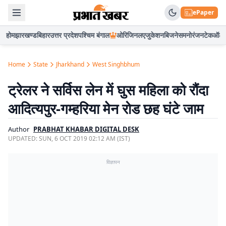
ePaper
होम
झारखण्ड
बिहार
उत्तर प्रदेश
पश्चिम बंगाल
ओरिजिनल
एजुकेशन
बिजनेस
मनोरंजन
टेक
ऑटो
Home
State
Jharkhand
West Singhbhum
ट्रेलर ने सर्विस लेन में घुस महिला को रौंदा
आदित्यपुर-गम्हरिया मेन रोड छह घंटे जाम
Author
PRABHAT KHABAR DIGITAL DESK
UPDATED:
SUN, 6 OCT 2019 02:12 AM (IST)
विज्ञापन