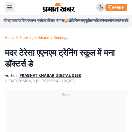
ePaper
होम
झारखण्ड
बिहार
उत्तर प्रदेश
पश्चिम बंगाल
ओरिजिनल
एजुकेशन
बिजनेस
मनोरंजन
टेक
ऑटो
Home
State
Jharkhand
Simdega
मदर टेरेसा एएनएम ट्रेनिंग स्कूल में मना
डॉक्टर्स डे
Author
PRABHAT KHABAR DIGITAL DESK
UPDATED:
MON, 2 JUL 2018 06:43 AM (IST)
विज्ञापन