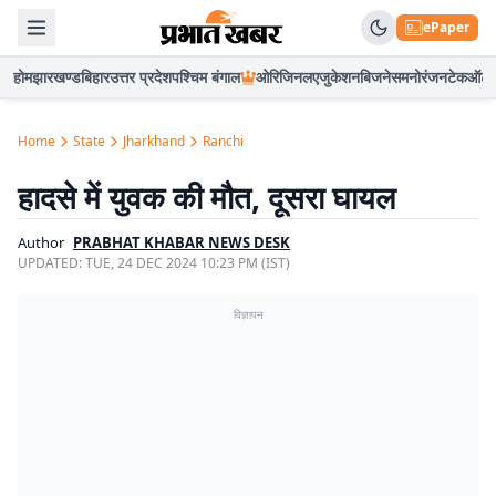
ePaper
होम
झारखण्ड
बिहार
उत्तर प्रदेश
पश्चिम बंगाल
ओरिजिनल
एजुकेशन
बिजनेस
मनोरंजन
टेक
ऑटो
Home
State
Jharkhand
Ranchi
हादसे में युवक की मौत, दूसरा घायल
Author
PRABHAT KHABAR NEWS DESK
UPDATED:
TUE, 24 DEC 2024 10:23 PM (IST)
विज्ञापन