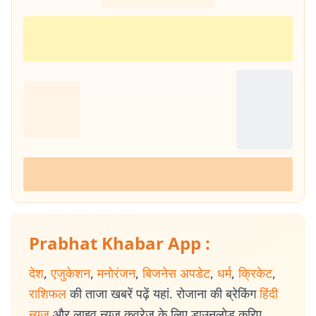
Prabhat Khabar App :
देश
,
एजुकेशन
,
मनोरंजन
,
बिजनेस अपडेट
,
धर्म
,
क्रिकेट
,
राशिफल
की ताजा खबरें पढ़ें यहां. रोजाना की ब्रेकिंग
हिंदी
न्यूज
और लाइव न्यूज कवरेज के लिए डाउनलोड करिए