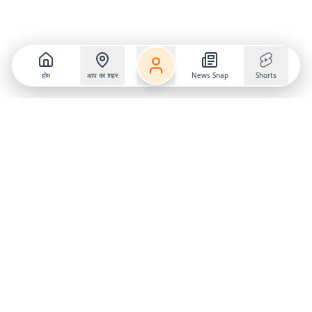
होम
आप का शहर
News Snap
Shorts
Follow us on
X
Download Mobile App
State
›
Jharkhand
›