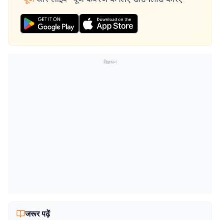
विज्ञापन
जरूर पढ़ें