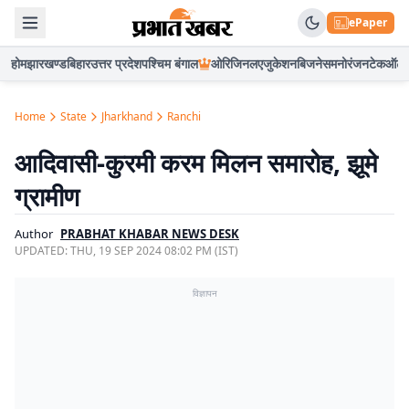
ePaper
होम
झारखण्ड
बिहार
उत्तर प्रदेश
पश्चिम बंगाल
ओरिजिनल
एजुकेशन
बिजनेस
मनोरंजन
टेक
ऑटो
Home
State
Jharkhand
Ranchi
आदिवासी-कुरमी करम मिलन समारोह, झूमे
ग्रामीण
Author
PRABHAT KHABAR NEWS DESK
UPDATED:
THU, 19 SEP 2024 08:02 PM (IST)
विज्ञापन