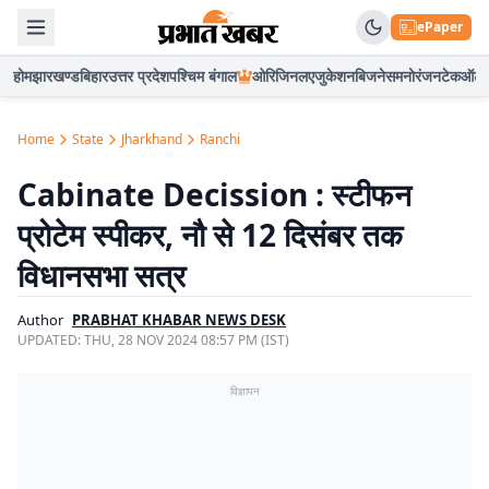
ePaper
होम
झारखण्ड
बिहार
उत्तर प्रदेश
पश्चिम बंगाल
ओरिजिनल
एजुकेशन
बिजनेस
मनोरंजन
टेक
ऑटो
Home
State
Jharkhand
Ranchi
Cabinate Decission : स्टीफन
प्रोटेम स्पीकर, नौ से 12 दिसंबर तक
विधानसभा सत्र
Author
PRABHAT KHABAR NEWS DESK
UPDATED:
THU, 28 NOV 2024 08:57 PM (IST)
विज्ञापन