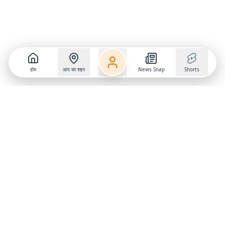
होम
आप का शहर
News Snap
Shorts
Follow us on
X
Download Mobile App