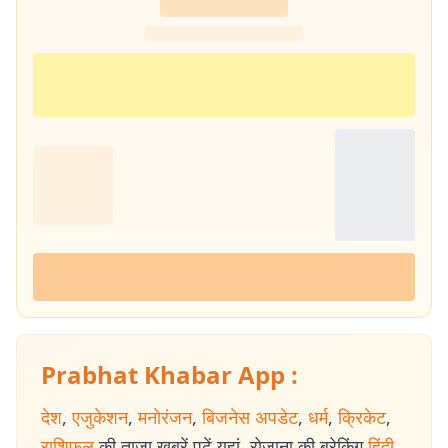
Prabhat Khabar App :
देश
,
एजुकेशन
,
मनोरंजन
,
बिजनेस अपडेट
,
धर्म
,
क्रिकेट
,
राशिफल
की ताजा खबरें पढ़ें यहां. रोजाना की ब्रेकिंग
हिंदी