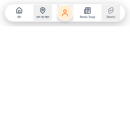
होम
आप का शहर
News Snap
Shorts
Follow us on
X
Download Mobile App
State
›
Jharkhand
›
Hindi News
Gumla News
Bihar News
Dumka News