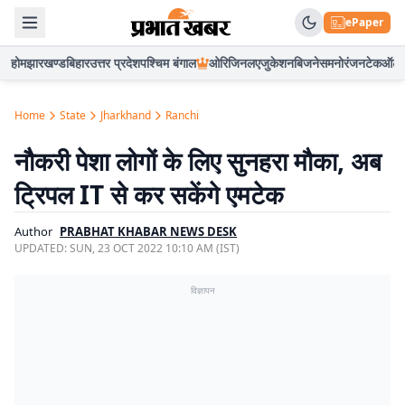
ePaper
होम
झारखण्ड
बिहार
उत्तर प्रदेश
पश्चिम बंगाल
ओरिजिनल
एजुकेशन
बिजनेस
मनोरंजन
टेक
ऑटो
Home
State
Jharkhand
Ranchi
नौैकरी पेशा लोगों के लिए सुनहरा मौका, अब
ट्रिपल IT से कर सकेंगे एमटेक
Author
PRABHAT KHABAR NEWS DESK
UPDATED:
SUN, 23 OCT 2022 10:10 AM (IST)
विज्ञापन