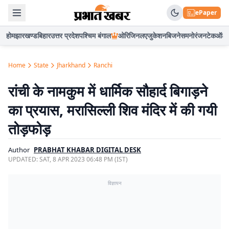
ePaper
होम
झारखण्ड
बिहार
उत्तर प्रदेश
पश्चिम बंगाल
ओरिजिनल
एजुकेशन
बिजनेस
मनोरंजन
टेक
ऑटो
Home
State
Jharkhand
Ranchi
रांची के नामकुम में धार्मिक सौहार्द बिगाड़ने
का प्रयास, मरासिल्ली शिव मंदिर में की गयी
तोड़फोड़
Author
PRABHAT KHABAR DIGITAL DESK
UPDATED:
SAT, 8 APR 2023 06:48 PM (IST)
विज्ञापन