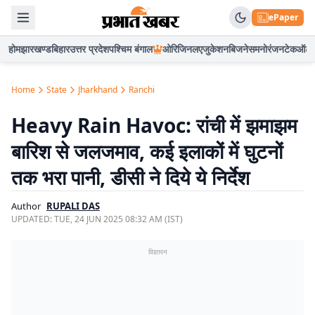
ePaper
होम
झारखण्ड
बिहार
उत्तर प्रदेश
पश्चिम बंगाल
ओरिजिनल
एजुकेशन
बिजनेस
मनोरंजन
टेक
ऑटो
Home
State
Jharkhand
Ranchi
Heavy Rain Havoc: रांची में झमाझम
बारिश से जलजमाव, कई इलाकों में घुटनों
तक भरा पानी, डीसी ने दिये ये निर्देश
Author
RUPALI DAS
UPDATED:
TUE, 24 JUN 2025 08:32 AM (IST)
विज्ञापन