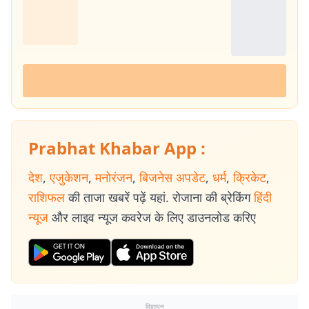
Prabhat Khabar App :
देश
,
एजुकेशन
,
मनोरंजन
,
बिजनेस अपडेट
,
धर्म
,
क्रिकेट
,
राशिफल
की ताजा खबरें पढ़ें यहां. रोजाना की ब्रेकिंग
हिंदी
न्यूज
और लाइव न्यूज कवरेज के लिए डाउनलोड करिए
विज्ञापन