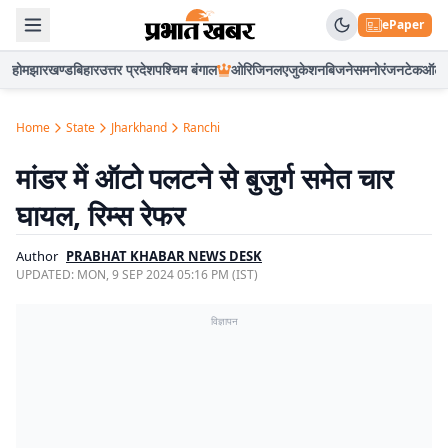
ePaper
होम
झारखण्ड
बिहार
उत्तर प्रदेश
पश्चिम बंगाल
ओरिजिनल
एजुकेशन
बिजनेस
मनोरंजन
टेक
ऑटो
Home
State
Jharkhand
Ranchi
मांडर में ऑटो पलटने से बुजुर्ग समेत चार
घायल, रिम्स रेफर
Author
PRABHAT KHABAR NEWS DESK
UPDATED:
MON, 9 SEP 2024 05:16 PM (IST)
विज्ञापन