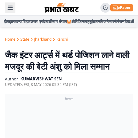
ePaper
होम
झारखण्ड
बिहार
उत्तर प्रदेश
पश्चिम बंगाल
ओरिजिनल
एजुकेशन
बिजनेस
मनोरंजन
टेक
ऑटो
Home
State
Jharkhand
Ranchi
जैक इंटर आर्ट्स में थर्ड पोजिशन लाने वाली
मजदूर की बेटी अंशु को मिला सम्मान
Author
KUMARVISHWAT SEN
UPDATED:
FRI, 8 MAY 2026 05:34 PM (IST)
विज्ञापन