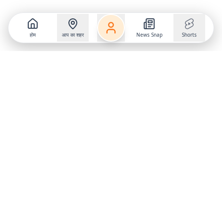
होम
आप का शहर
News Snap
Shorts
Follow us on
X
Download Mobile App
State
›
Jharkhand
›
Hindi News
Gumla News
Bihar News
Dumka News