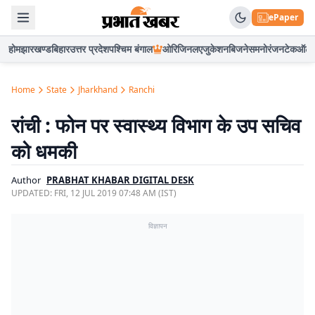
ePaper
होम
झारखण्ड
बिहार
उत्तर प्रदेश
पश्चिम बंगाल
ओरिजिनल
एजुकेशन
बिजनेस
मनोरंजन
टेक
ऑटो
Home
State
Jharkhand
Ranchi
रांची : फोन पर स्वास्थ्य विभाग के उप सचिव
को धमकी
Author
PRABHAT KHABAR DIGITAL DESK
UPDATED:
FRI, 12 JUL 2019 07:48 AM (IST)
विज्ञापन