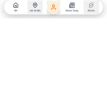
होम
आप का शहर
News Snap
Shorts
Follow us on
X
Download Mobile App
State
›
Jharkhand
›
Hindi News
Gumla News
Bihar News
Dumka News
Delhi News
Ranchi News