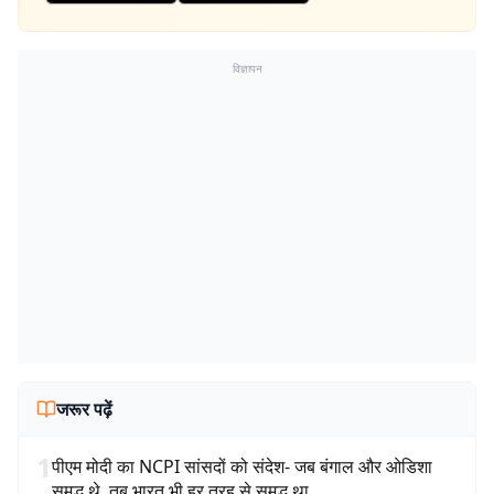
विज्ञापन
जरूर पढ़ें
1
पीएम मोदी का NCPI सांसदों को संदेश- जब बंगाल और ओडिशा
समृद्ध थे, तब भारत भी हर तरह से समृद्ध था