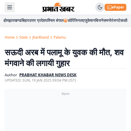
ePaper
होम
झारखण्ड
बिहार
उत्तर प्रदेश
पश्चिम बंगाल
ओरिजिनल
एजुकेशन
बिजनेस
मनोरंजन
टेक
ऑटो
Home
State
Jharkhand
Palamu
सऊदी अरब में पलामू के युवक की मौत, शव
मंगवाने की लगायी गुहार
Author
PRABHAT KHABAR NEWS DESK
UPDATED:
SUN, 19 JAN 2025 09:04 PM (IST)
विज्ञापन