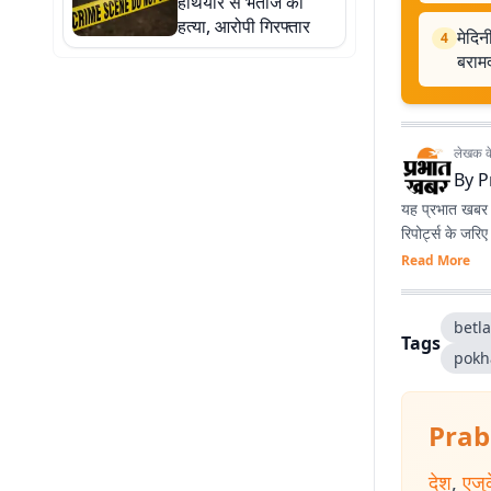
हथियार से भतीजे की
हत्या, आरोपी गिरफ्तार
मेदिन
4
बराम
लेखक के 
By
P
यह प्रभात खबर क
रिपोर्ट्स के जरि
Read More
betl
Tags
pokh
Prab
देश
,
एजु