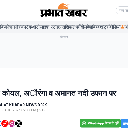
Searc
बिजनेस
मनोरंजन
टेक
ऑटो
लाइफ स्टाइल
राशिफल
धर्म
खेल
देश
विश्व
शॉर्ट्स
वीडियो
ओ
विज्ञापन
से कोयल, अौरंगा व अमानत नदी उफान पर
BHAT KHABAR NEWS DESK
, 3 AUG 2024 09:22 PM (IST)