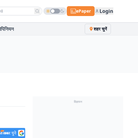
h news
Login
ePaper
पिनियन
शहर चुनें
विज्ञापन