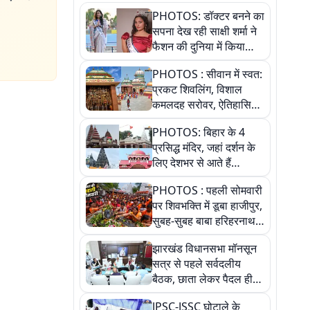
PHOTOS: डॉक्टर बनने का
सपना देख रही साक्षी शर्मा ने
फैशन की दुनिया में किया
कमाल,जानिए बेगूसराय की
PHOTOS : सीवान में स्वत:
बेटी ने कैसे दी अपने सपनों
प्रकट शिवलिंग, विशाल
को उड़ान
कमलदह सरोवर, ऐतिहासिक
महेंद्रनाथ मंदिर और घंटाघर
PHOTOS: बिहार के 4
की कहानी, तस्वीरों में देखिए
प्रसिद्ध मंदिर, जहां दर्शन के
लिए देशभर से आते हैं
श्रद्धालु, जानिए इनकी
PHOTOS : पहली सोमवारी
खासियत
पर शिवभक्ति में डूबा हाजीपुर,
सुबह-सुबह बाबा हरिहरनाथ
मंदिर पहुंचे तेजस्वी, 10
झारखंड विधानसभा मॉनसून
तस्वीरों में देखें नजारा
सत्र से पहले सर्वदलीय
बैठक, छाता लेकर पैदल ही
सत्ता पक्ष की मीटिंग में पहुंचे
JPSC-JSSC घोटाले के
सीएम, देखें तस्वीरें