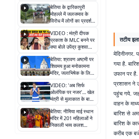
पुल
बेतिया के द्वारिकापुरी
मोहल्ले में जलजमाव के
विरोध में लोगों का प्रदर्शन,
स्थायी समाधान की मांग
VIDEO : मंत्री दीपक
तटीय इलाक
प्रकाश के MLC बनने पर
क्या बोले उपेंद्र कुशवाहा,
मेदिनीनगर. प
सुनिए
बेतिया: श्रावण अष्टमी पर
गया है. बारि
शिवमय हुआ मनोकामना
मंदिर, जलाभिषेक के लिए
उफान पर है.
लगी लंबी कतारें
प्रशासन ने उ
VIDEO: 'अब सिर्फ
ओलंपिक पर नजर'... खेल
पहुंच गये. ज
मंत्री से मुलाकात के बाद
वाहन के माध्
जैसमीन लंबोरिया का बड़ा
बेतिया: नीमिया माई स्थान
बयान
बारिश से अमा
मंदिर में 201 महिलाओं ने
बारिश के का
निकाली भव्य कलश
शोभायात्रा, शिवलिंग
करीब एक बजे 
प्राण-प्रतिष्ठा महोत्सव