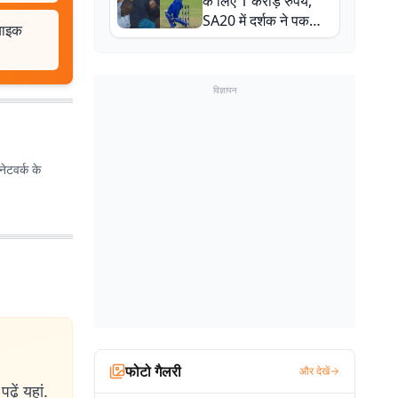
के लिए 1 करोड़ रुपये,
SA20 में दर्शक ने पकड़ा
 बाइक
एक हाथ से गजब का कैच
विज्ञापन
ेटवर्क के
फोटो गैलरी
और देखें
ढ़ें यहां.