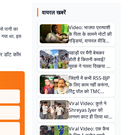
वायरल खबरें
Video: भाजपा प्रत्याशी
 से पानी का
के पिता के सामने नोटों की
ल गया था. इस
गड्डियां, वायरल वीडियो
से राजनीति में उबाल,
पहाड़ों पर मैगी बेचकर
बर डॉट कॉम
अजित महतो बोले- TMC
होती है कितनी कमाई?
की गंदी चाल
युवक ने गल्ला दिखाया तो
नौकरी वालों के खड़े हो गए
जिंदगी में कभी RSS-BJP
कान
के लिए काम नहीं करूंगा,
रिंटू पॉल को TMC
ऑफिस में ले जाकर पीटा,
Viral Video: कुत्ते ने
Video वायरल
Shreyas Iyer को
लगभग काट ही लिया था,
न्यूजीलैंड सीरीज से पहले
Viral Video: एक कैच
बाल-बाल बचे