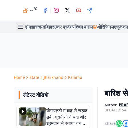
°C
|
|
|
|
--
होम
झारखण्ड
बिहार
उत्तर प्रदेश
पश्चिम बंगाल
ओरिजिनल
एजुकेशन
Home
State
Jharkhand
Palamu
बारिश 
लेटेस्ट वीडियो
Author
PRA
योगापट्टी में बाढ़ से सड़क
UPDATED:
SAT
डूबी, ग्रामीणों ने चंदा और
श्रमदान से बनाया चचरी
Share