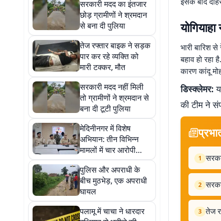
इसके बाद दोहर 
सरकारी मदद का इंतजार
छोड़ ग्रामीणों ने श्रमदान
योगियाहा 
से बना दी पुलिया
तेज रफ्तार बाइक ने सड़क
भारी बारिश से
पार कर रहे व्यक्ति को
बहाव हो रहा ह
मारी टक्कर, मौत
कारण कांदू मो
सरकारी मदद नहीं मिली
डिस्क्लेमर:
यह
तो ग्रामीणों ने श्रमदान से
की टीम ने सं
बना दी टूटी पुलिया
मेदिनीनगर में विशेष
प्रभा
अभियान: तीन विभिन्न
मामलों में चार आरोपी
सरकार
1
गिरफ्तार, हथियार और
पुलिस और अपराधी के
बाइक बरामद
बीच मुठभेड़, एक अपराधी
सरकार
2
घायल
पलामू में चाचा ने धारदार
तेज र
3