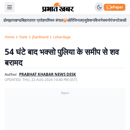
ePaper
होम
झारखण्ड
बिहार
उत्तर प्रदेश
पश्चिम बंगाल
ओरिजिनल
एजुकेशन
बिजनेस
मनोरंजन
टेक
ऑटो
Home
State
Jharkhand
Lohardaga
54 घंटे बाद भक्सो पुलिया के समीप से शव
बरामद
Author
PRABHAT KHABAR NEWS DESK
UPDATED:
THU, 22 AUG 2024 10:40 PM (IST)
विज्ञापन