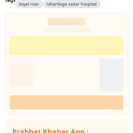
Tags
koyal river
lohardaga sadar hospital
Prabhat Khabar App :