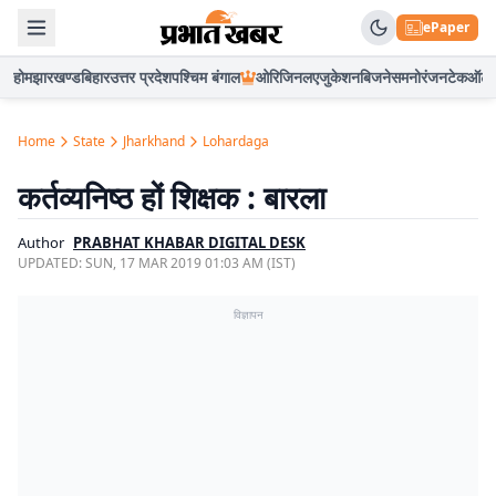
ePaper
होम
झारखण्ड
बिहार
उत्तर प्रदेश
पश्चिम बंगाल
ओरिजिनल
एजुकेशन
बिजनेस
मनोरंजन
टेक
ऑटो
Home
State
Jharkhand
Lohardaga
कर्तव्यनिष्ठ हों शिक्षक : बारला
Author
PRABHAT KHABAR DIGITAL DESK
UPDATED:
SUN, 17 MAR 2019 01:03 AM (IST)
विज्ञापन