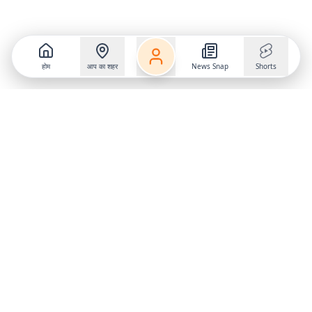
होम
आप का शहर
News Snap
Shorts
Follow us on
X
Download Mobile App
State
›
Jharkhand
›