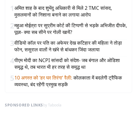
1
अमित शाह के बाद शुभेंदु अधिकारी से मिले 2 TMC सांसद,
मुसलमानों को निशाना बनाने का लगाया आरोप
2
महुआ मोईत्रा पर सुप्रीम कोर्ट की टिप्पणी से भड़के अभिजीत दीपके,
पूछा- क्या सब सीने पर गोली खायें?
3
वीडियो कॉल पर पति का अफेयर देख कटिहार की महिला ने तोड़ा
फोन, ससुराल वालों ने खंभे से बांधकर जिंदा जलाया
4
पीएम मोदी का NCPI सांसदों को संदेश- जब बंगाल और ओडिशा
समृद्ध थे, तब भारत भी हर तरह से समृद्ध था
5
10 अगस्त को ‘हर घर तिरंगा’ रैली
:
कोलकाता में बदलेगी ट्रैफिक
व्यवस्था, बंद रहेंगी प्रमुख सड़कें
SPONSORED LINKS
by Taboola