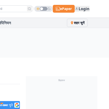
h news
Login
ePaper
पिनियन
शहर चुनें
विज्ञापन