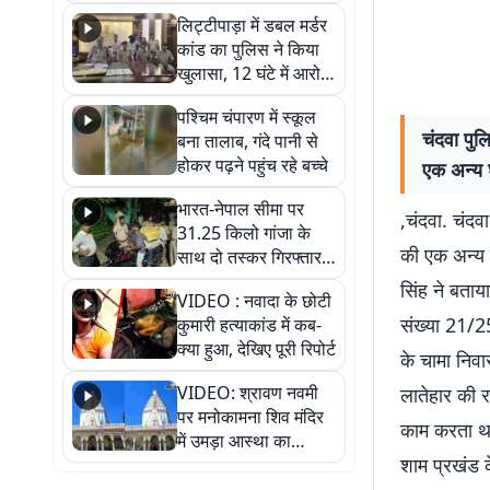
हुआ भव्य श्रृंगार
लिट्टीपाड़ा में डबल मर्डर
कांड का पुलिस ने किया
खुलासा, 12 घंटे में आरोपी
गिरफ्तार
पश्चिम चंपारण में स्कूल
चंदवा पुल
बना तालाब, गंदे पानी से
होकर पढ़ने पहुंच रहे बच्चे
एक अन्य 
भारत-नेपाल सीमा पर
,चंदवा. चंदवा
31.25 किलो गांजा के
की एक अन्य घ
साथ दो तस्कर गिरफ्तार,
नेपाली नंबर की बाइक
सिंह ने बताया
VIDEO : नवादा के छोटी
जब्त
संख्या 21/25
कुमारी हत्याकांड में कब-
क्या हुआ, देखिए पूरी रिपोर्ट
के चामा निवा
VIDEO: श्रावण नवमी
लातेहार की र
पर मनोकामना शिव मंदिर
काम करता था
में उमड़ा आस्था का
शाम प्रखंड क
सैलाब, हर-हर महादेव के
जयघोष से गूंजा परिसर