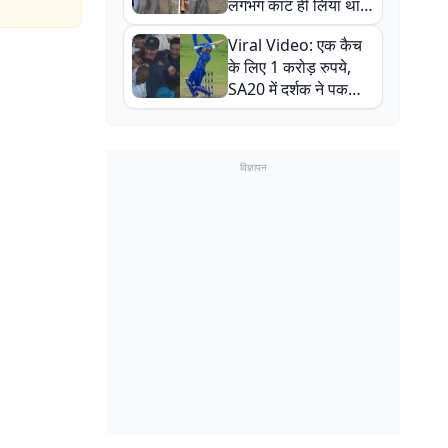
लगभग काट ही लिया था,
न्यूजीलैंड सीरीज से पहले
Viral Video: एक कैच
बाल-बाल बचे
के लिए 1 करोड़ रुपये,
SA20 में दर्शक ने पकड़ा
एक हाथ से गजब का कैच
विज्ञापन