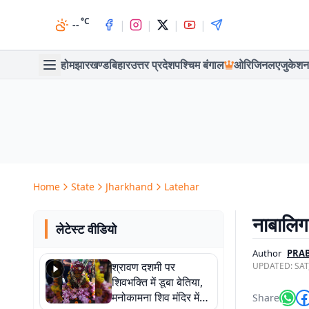
°C
|
|
|
|
--
होम
झारखण्ड
बिहार
उत्तर प्रदेश
पश्चिम बंगाल
ओरिजिनल
एजुकेशन
Home
State
Jharkhand
Latehar
नाबालिग 
लेटेस्ट वीडियो
Author
PRA
श्रावण दशमी पर
UPDATED:
SAT
शिवभक्ति में डूबा बेतिया,
मनोकामना शिव मंदिर में
Share