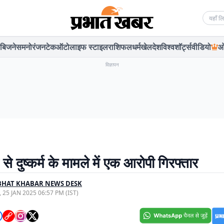
Searc
बिजनेस
मनोरंजन
टेक
ऑटो
लाइफ स्टाइल
राशिफल
धर्म
खेल
देश
विश्व
शॉर्ट्स
वीडियो
ओ
विज्ञापन
से दुष्कर्म के मामले में एक आरोपी गिरफ्तार
BHAT KHABAR NEWS DESK
, 25 JAN 2025 06:57 PM (IST)