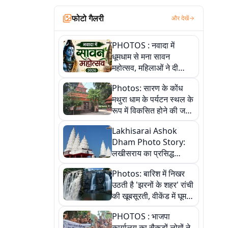
फोटो गैलरी
और देखें
PHOTOS : नवादा में
धूमधाम से मना सावन
महोत्सव, महिलाओं ने दी
सांस्कृतिक प्रस्तुतियां
Photos: सारण के कोंध
मथुरा धाम के पर्यटन स्थल के
रूप में विकसित होने की जगी
आस, 9 तस्वीरों में देखें पूरी
Lakhisarai Ashok
कहानी
Dham Photo Story:
लखीसराय का प्रसिद्ध
अशोक धाम—आस्था,
Photos: बारिश में निखर
श्रृंगार, अनुष्ठान और
उठती है 'झरनों के शहर' रांची
अलौकिक संध्या आरती के
की खूबसूरती, वीकेंड में घूम
विहंगम दृश्य
आएं ये 5 वादियां
PHOTOS : भाजपा
कार्यालय का सैकड़ों लोगों ने