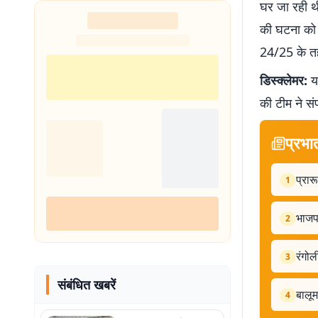
घर जा रही थी
की घटना को 
24/25 के तह
डिस्क्लेमर:
यह
की टीम ने सं
प्रभा
प्रार
1
भाजपा
2
रंगोल
3
संबंधित खबरें
बालू
4