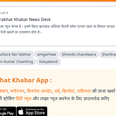
बारे में
rabhat Khabar News Desk
ा न्यूज डेस्क है। इसमें बिहार-झारखंड-ओडिशा-दिल्‍ली समेत प्रभात खबर के विशाल ग्राउंड न
ए भेजी खबरों का प्रकाशन होता है।
ulture fair latehar
amgarhwa
bhondo chandwara
Jharkha
n Kumar Chamling
tilaiyatand
hat Khabar App :
केशन
,
मनोरंजन
,
बिजनेस अपडेट
,
धर्म
,
क्रिकेट
,
राशिफल
की ताजा खबरें प
 ब्रेकिंग
हिंदी न्यूज
और लाइव न्यूज कवरेज के लिए डाउनलोड करिए