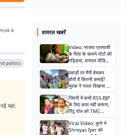
ेटवर्क के
वायरल खबरें
Video: भाजपा प्रत्याशी
के पिता के सामने नोटों की
गड्डियां, वायरल वीडियो
nd politics
से राजनीति में उबाल,
पहाड़ों पर मैगी बेचकर
अजित महतो बोले- TMC
होती है कितनी कमाई?
की गंदी चाल
युवक ने गल्ला दिखाया तो
नौकरी वालों के खड़े हो गए
जिंदगी में कभी RSS-BJP
कान
के लिए काम नहीं करूंगा,
ढ़ें यहां.
रिंटू पॉल को TMC
ऑफिस में ले जाकर पीटा,
Viral Video: कुत्ते ने
Video वायरल
Shreyas Iyer को