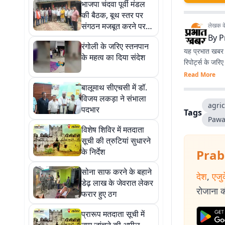
भाजपा चंदवा पूर्वी मंडल
की बैठक, बूथ स्तर पर
संगठन मजबूत करने पर
लेखक के 
जोर
By
P
रंगोली के जरिए स्तनपान
यह प्रभात खबर क
के महत्व का दिया संदेश
रिपोर्ट्स के जरि
Read More
बालूमाथ सीएचसी में डॉ.
विजय लकड़ा ने संभाला
agric
पदभार
Tags
Pawa
विशेष शिविर में मतदाता
सूची की त्रुटियां सुधारने
के निर्देश
Prab
सोना साफ करने के बहाने
देश
,
एजु
डेढ़ लाख के जेवरात लेकर
रोजाना की
फरार हुए ठग
प्रारूप मतदाता सूची में