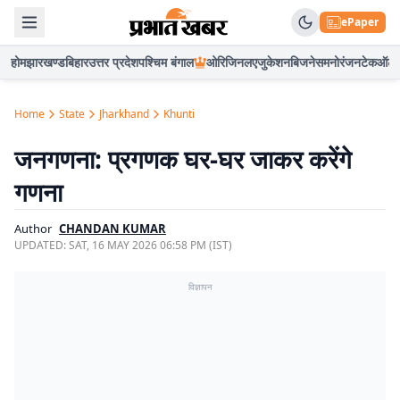
ePaper
होम
झारखण्ड
बिहार
उत्तर प्रदेश
पश्चिम बंगाल
ओरिजिनल
एजुकेशन
बिजनेस
मनोरंजन
टेक
ऑटो
Home
State
Jharkhand
Khunti
जनगणना: प्रगणक घर-घर जाकर करेंगे
गणना
Author
CHANDAN KUMAR
UPDATED:
SAT, 16 MAY 2026 06:58 PM (IST)
विज्ञापन