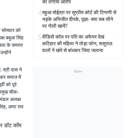
का लगाया आरोप
4
महुआ मोईत्रा पर सुप्रीम कोर्ट की टिप्पणी से
भड़के अभिजीत दीपके, पूछा- क्या सब सीने
पर गोली खायें?
से सोमवार को
5
वीडियो कॉल पर पति का अफेयर देख
यक्ष बबुआ सिंह
कटिहार की महिला ने तोड़ा फोन, ससुराल
जिला के समस्त
वालों ने खंभे से बांधकर जिंदा जलाया
न्होंने
. श्री दास ने
विज्ञापन
़कर समाज में
ी को पूरे
प्रमुख चौक-
मंडल अध्यक्ष
िंह, अप्पा राव
बर डॉट कॉम