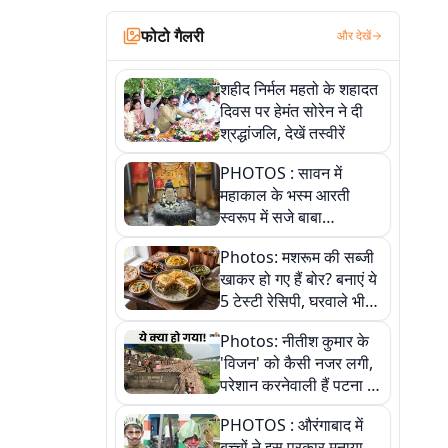
फोटो गैलरी
और देखें
शहीद निर्मल महतो के शहादत
दिवस पर हेमंत सोरेन ने दी
श्रद्धांजलि, देखें तस्वीरें
PHOTOS : सावन में
महाकाल के भस्म आरती
स्वरूप में सजे बाबा
औघड़दानी, तस्वीरों में करें
Photos: मशरूम की सब्जी
अद्भुत दर्शन
खाकर हो गए हैं बोर? बनाएं ये
5 टेस्टी रेसिपी, घरवाले भी
मांगेंगे बार-बार
Photos: नीतीश कुमार के
'विजन' को कैसी नजर लगी,
परेशान करनेवाली हैं पटना में
गंगा घाट की ये 11 तस्वीरें
PHOTOS : औरंगाबाद में
बच्चों ने इस प्रकार मनाया