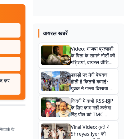
वायरल खबरें
Video: भाजपा प्रत्याशी
के पिता के सामने नोटों की
गड्डियां, वायरल वीडियो
से राजनीति में उबाल,
पहाड़ों पर मैगी बेचकर
अजित महतो बोले- TMC
याद कर
होती है कितनी कमाई?
की गंदी चाल
युवक ने गल्ला दिखाया तो
नौकरी वालों के खड़े हो गए
जिंदगी में कभी RSS-BJP
कान
के लिए काम नहीं करूंगा,
रिंटू पॉल को TMC
ऑफिस में ले जाकर पीटा,
Viral Video: कुत्ते ने
Video वायरल
ेटवर्क के
Shreyas Iyer को