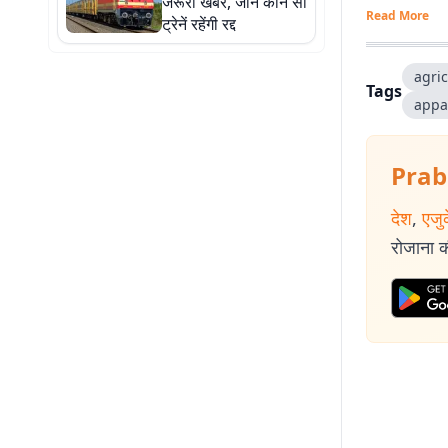
जरूरी खबर, जानें कौन सी
Read More
ट्रेनें रहेंगी रद्द
agric
Tags
appa
Prab
देश
,
एजु
रोजाना की