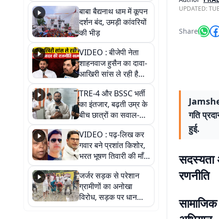
तीन लाख से अधिक
UPDATED:
TUE
बाबा बैद्यनाथ धाम में कूपन
श्रद्धालुओं के पहुंचने का
दर्शन बंद, उमड़ी कांवरियों
अनुमान
Share
की भीड़
VIDEO : बीजेपी नेता
शाहनवाज हुसैन का दावा-
आखिरी सांस ले रही है
RJD, तेजस्वी को लेकर
TRE-4 और BSSC भर्ती
क्या कहा, सुनिए
Jamshed
का इंतजार, बढ़ती उम्र के
गति प्रदा
बीच छात्रों का सवाल-
आखिर कब आएगी बहाली?
हुई.
VIDEO : पढ़-लिख कर
देखें वीडियो
गवार बने प्रशांत किशोर,
भरत भूषण तिवारी की माँ ने
सदस्यता 
कहा नहीं थी उम्मीद, बेटा
रणनीति
जर्जर सड़क से परेशान
था तो किसी को बोलने की
ग्रामीणों का अनोखा
नहीं थी हिम्मत
विरोध, सड़क पर धान
सामाजिक 
रोपकर और खाद डालकर
जताया आक्रोश