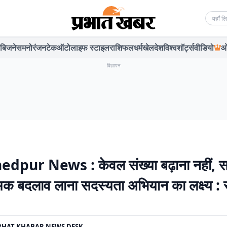
Searc
बिजनेस
मनोरंजन
टेक
ऑटो
लाइफ स्टाइल
राशिफल
धर्म
खेल
देश
विश्व
शॉर्ट्स
वीडियो
ओ
विज्ञापन
pur News : केवल संख्या बढ़ाना नहीं, सम
मक बदलाव लाना सदस्यता अभियान का लक्ष्य : 
BHAT KHABAR NEWS DESK