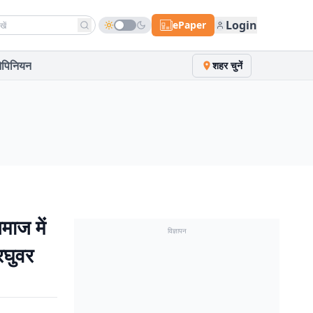
h news
Login
ePaper
पिनियन
शहर चुनें
ाज में
विज्ञापन
रघुवर