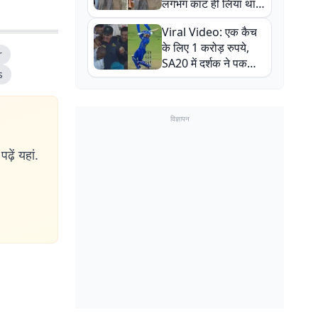
लगभग काट ही लिया था,
न्यूजीलैंड सीरीज से पहले
Viral Video: एक कैच
बाल-बाल बचे
के लिए 1 करोड़ रुपये,
r
SA20 में दर्शक ने पकड़ा
s
एक हाथ से गजब का कैच
विज्ञापन
ढ़ें यहां.