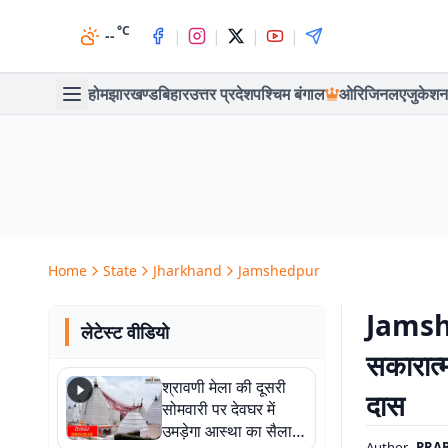
°C
|
|
|
|
--
होम
झारखण्ड
बिहार
उत्तर प्रदेश
पश्चिम बंगाल
ओरिजिनल
एजुकेशन
Home
State
Jharkhand
Jamshedpur
Jamshed
लेटेस्ट वीडियो
सकारात्
श्रावणी मेला की दूसरी
दास
सोमवारी पर देवघर में
उमड़ेगा आस्था का सैलाब,
Author
PRA