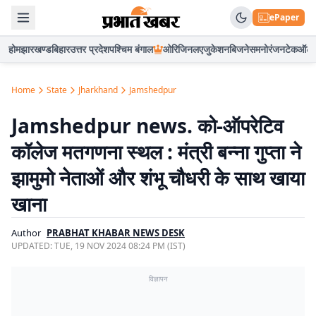
ePaper
होम
झारखण्ड
बिहार
उत्तर प्रदेश
पश्चिम बंगाल
ओरिजिनल
एजुकेशन
बिजनेस
मनोरंजन
टेक
ऑटो
Home
State
Jharkhand
Jamshedpur
Jamshedpur news. को-ऑपरेटिव
कॉलेज मतगणना स्थल : मंत्री बन्ना गुप्ता ने
झामुमो नेताओं और शंभू चौधरी के साथ खाया
खाना
Author
PRABHAT KHABAR NEWS DESK
UPDATED:
TUE, 19 NOV 2024 08:24 PM (IST)
विज्ञापन