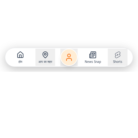
होम
आप का शहर
News Snap
Shorts
Follow us on
X
Download Mobile App