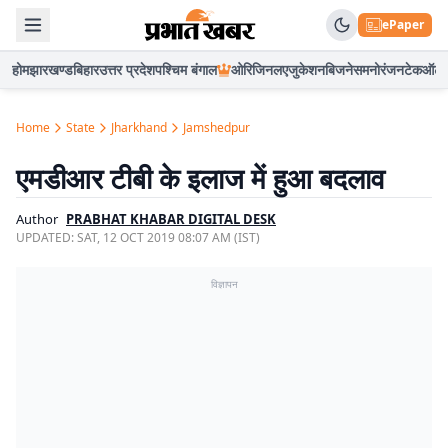
ePaper
होम
झारखण्ड
बिहार
उत्तर प्रदेश
पश्चिम बंगाल
ओरिजिनल
एजुकेशन
बिजनेस
मनोरंजन
टेक
ऑटो
Home
State
Jharkhand
Jamshedpur
एमडीआर टीबी के इलाज में हुआ बदलाव
Author
PRABHAT KHABAR DIGITAL DESK
UPDATED:
SAT, 12 OCT 2019 08:07 AM (IST)
विज्ञापन