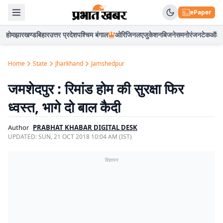
ePaper
होम
झारखण्ड
बिहार
उत्तर प्रदेश
पश्चिम बंगाल
ओरिजिनल
एजुकेशन
बिजनेस
मनोरंजन
टेक
ऑटो
Home
State
Jharkhand
Jamshedpur
जमशेदपुर : रिमांड होम की सुरक्षा फिर
ध्वस्त, भागे दो बाल कैदी
Author
PRABHAT KHABAR DIGITAL DESK
UPDATED:
SUN, 21 OCT 2018 10:04 AM (IST)
विज्ञापन