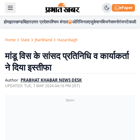
ePaper
होम
झारखण्ड
बिहार
उत्तर प्रदेश
पश्चिम बंगाल
ओरिजिनल
एजुकेशन
बिजनेस
मनोरंजन
टेक
ऑटो
Home
State
Jharkhand
Hazaribagh
मांडू विस के सांसद प्रतिनिधि व कार्याकर्ता
ने दिया इस्तीफा
Author
PRABHAT KHABAR NEWS DESK
UPDATED:
TUE, 7 MAY 2024 04:16 PM (IST)
विज्ञापन