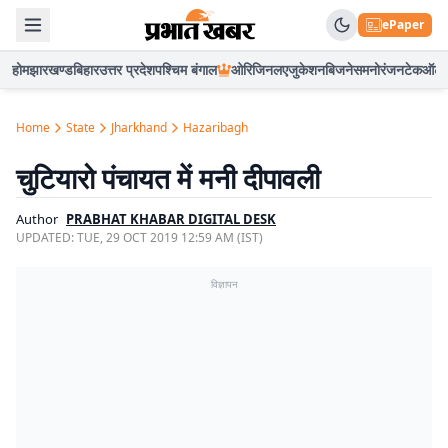
ePaper
होम
झारखण्ड
बिहार
उत्तर प्रदेश
पश्चिम बंगाल
ओरिजिनल
एजुकेशन
बिजनेस
मनोरंजन
टेक
ऑटो
Home
State
Jharkhand
Hazaribagh
चुटियारो पंचायत में मनी दीपावली
Author
PRABHAT KHABAR DIGITAL DESK
UPDATED:
TUE, 29 OCT 2019 12:59 AM (IST)
विज्ञापन