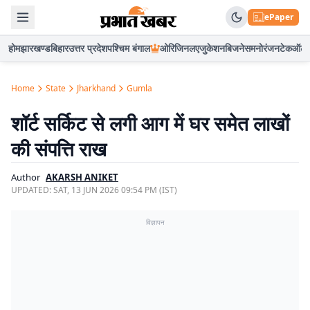
ePaper
होम
झारखण्ड
बिहार
उत्तर प्रदेश
पश्चिम बंगाल
ओरिजिनल
एजुकेशन
बिजनेस
मनोरंजन
टेक
ऑटो
Home
State
Jharkhand
Gumla
शॉर्ट सर्किट से लगी आग में घर समेत लाखों
की संपत्ति राख
Author
AKARSH ANIKET
UPDATED:
SAT, 13 JUN 2026 09:54 PM (IST)
विज्ञापन