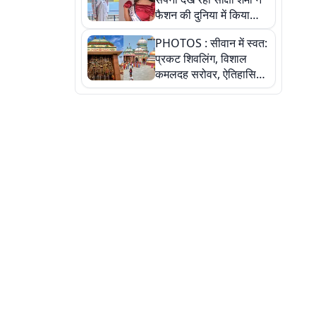
फैशन की दुनिया में किया
कमाल,जानिए बेगूसराय की
PHOTOS : सीवान में स्वत:
बेटी ने कैसे दी अपने सपनों
प्रकट शिवलिंग, विशाल
को उड़ान
कमलदह सरोवर, ऐतिहासिक
महेंद्रनाथ मंदिर और घंटाघर
की कहानी, तस्वीरों में देखिए