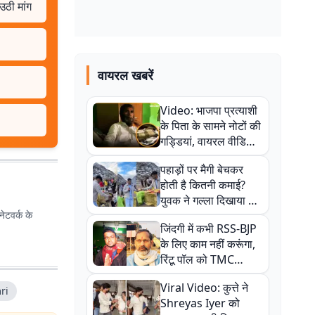
उठी मांग
वायरल खबरें
Video: भाजपा प्रत्याशी
के पिता के सामने नोटों की
गड्डियां, वायरल वीडियो
से राजनीति में उबाल,
पहाड़ों पर मैगी बेचकर
अजित महतो बोले- TMC
होती है कितनी कमाई?
की गंदी चाल
युवक ने गल्ला दिखाया तो
ेटवर्क के
नौकरी वालों के खड़े हो गए
जिंदगी में कभी RSS-BJP
कान
के लिए काम नहीं करूंगा,
रिंटू पॉल को TMC
ऑफिस में ले जाकर पीटा,
Viral Video: कुत्ते ने
Video वायरल
ri
Shreyas Iyer को