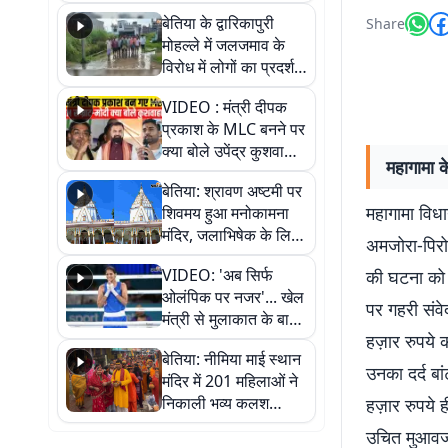
पुल
बेतिया के द्वारिकापुरी
Share
मोहल्ले में जलजमाव के
विरोध में लोगों का प्रदर्शन,
स्थायी समाधान की मांग
VIDEO : मंत्री दीपक
प्रकाश के MLC बनने पर
क्या बोले उपेंद्र कुशवाहा,
महागामा क
सुनिए
बेतिया: श्रावण अष्टमी पर
महागामा विधा
शिवमय हुआ मनोकामना
मंदिर, जलाभिषेक के लिए
अमजोरा-पिरोज
लगी लंबी कतारें
VIDEO: 'अब सिर्फ
की घटना को ल
ओलंपिक पर नजर'... खेल
पर गहरी संवे
मंत्री से मुलाकात के बाद
हज़ार रुपये
जैसमीन लंबोरिया का बड़ा
बेतिया: नीमिया माई स्थान
बयान
उनका दर्द बा
मंदिर में 201 महिलाओं ने
निकाली भव्य कलश
हज़ार रुपये 
शोभायात्रा, शिवलिंग
उचित मुआवजा 
प्राण-प्रतिष्ठा महोत्सव