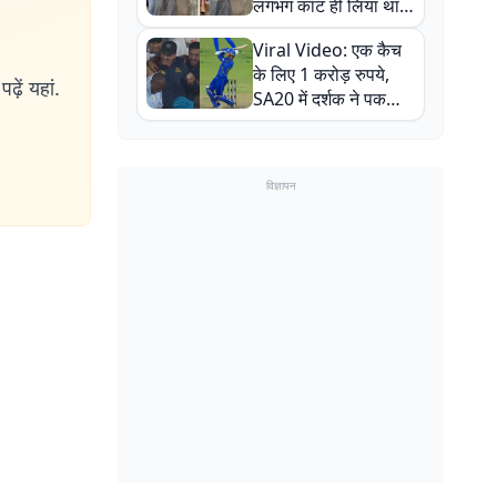
लगभग काट ही लिया था,
न्यूजीलैंड सीरीज से पहले
Viral Video: एक कैच
बाल-बाल बचे
के लिए 1 करोड़ रुपये,
ढ़ें यहां.
SA20 में दर्शक ने पकड़ा
एक हाथ से गजब का कैच
विज्ञापन