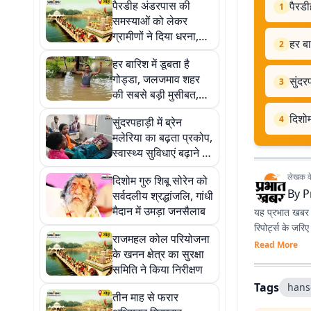
पैरडीह अंडरपास की
पैरडी
1
समस्याओं को लेकर
ग्रामीणों ने दिया धरना,
हर बा
2
ओवरब्रिज निर्माण की उठी
हर बारिश में डूबता है
मांग
गोड्डा, जलजमाव शहर
सुंदर
3
की सबसे बड़ी मुसीबत,
देखें तस्वीरें
दिशोम
4
सुंदरपहाड़ी में ब्रेन
मलेरिया का बढ़ता प्रकोप,
स्वास्थ्य सुविधाएं बढ़ाने की
उठी मांग
लेखक के 
दिशोम गुरु शिबू सोरेन को
By
P
सर्वदलीय श्रद्धांजलि, गांधी
मैदान में उमड़ा जनसैलाब
यह प्रभात खबर क
रिपोर्ट्स के जरि
राजमहल कोल परियोजना
Read More
के खनन क्षेत्र का सुरक्षा
समिति ने किया निरीक्षण
Tags
hans
तीन माह से फरार