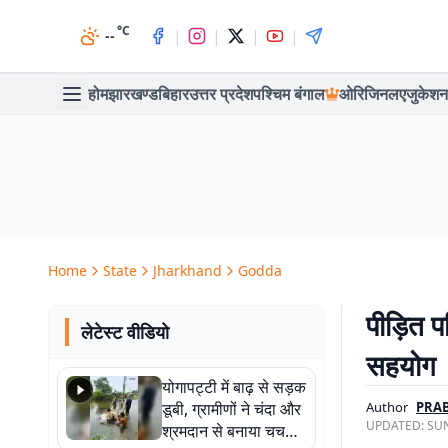
°C
|
|
|
|
--
होम
झारखण्ड
बिहार
उत्तर प्रदेश
पश्चिम बंगाल
ओरिजिनल
एजुकेशन
Home
State
Jharkhand
Godda
पीड़ित प
लेटेस्ट वीडियो
सहयोग
योगापट्टी में बाढ़ से सड़क
डूबी, ग्रामीणों ने चंदा और
Author
PRA
UPDATED:
SUN
श्रमदान से बनाया चचरी