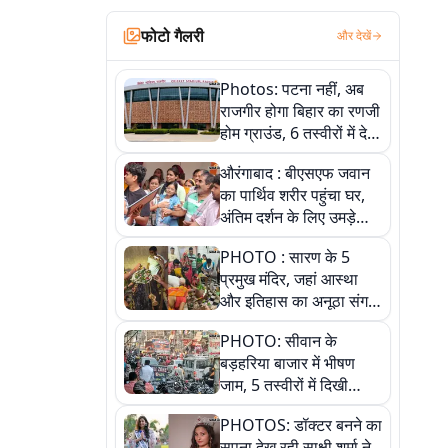
फोटो गैलरी
और देखें
Photos: पटना नहीं, अब
राजगीर होगा बिहार का रणजी
होम ग्राउंड, 6 तस्वीरों में देखें
नए स्टेडियम की पूरी कहानी
औरंगाबाद : बीएसएफ जवान
का पार्थिव शरीर पहुंचा घर,
अंतिम दर्शन के लिए उमड़े
लोग
PHOTO : सारण के 5
प्रमुख मंदिर, जहां आस्था
और इतिहास का अनूठा संगम,
तस्वीरों में जानिए
PHOTO: सीवान के
बड़हरिया बाजार में भीषण
जाम, 5 तस्वीरों में दिखी
अव्यवस्था
PHOTOS: डॉक्टर बनने का
सपना देख रही साक्षी शर्मा ने