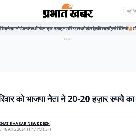
Searc
बिजनेस
मनोरंजन
टेक
ऑटो
लाइफ स्टाइल
राशिफल
धर्म
खेल
देश
विश्व
शॉर्ट्स
वीडियो
ओ
विज्ञापन
रिवार को भाजपा नेता ने 20-20 हज़ार रुपये का
BHAT KHABAR NEWS DESK
, 18 AUG 2024 11:47 PM (IST)