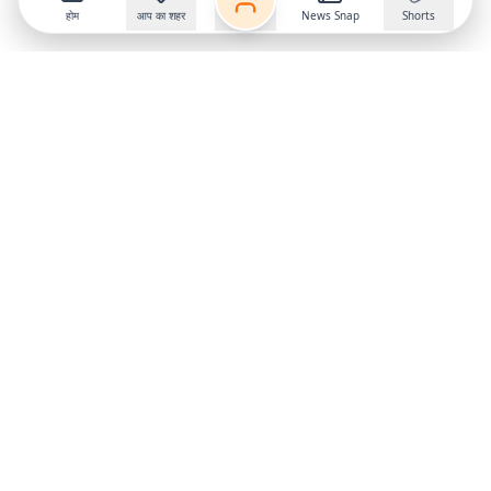
होम
आप का शहर
News Snap
Shorts
Follow us on
X
Download Mobile App
State
›
Jharkhand
›
Hindi News
Gumla News
Bihar News
Dumka News
Delhi News
Ranchi News
Odisha News
Bokaro News