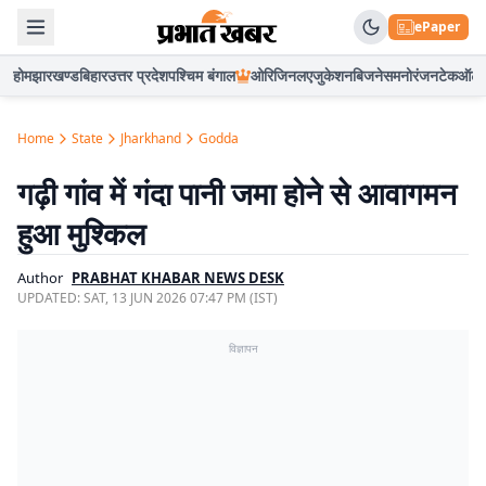
ePaper
होम
झारखण्ड
बिहार
उत्तर प्रदेश
पश्चिम बंगाल
ओरिजिनल
एजुकेशन
बिजनेस
मनोरंजन
टेक
ऑटो
Home
State
Jharkhand
Godda
गढ़ी गांव में गंदा पानी जमा होने से आवागमन
हुआ मुश्किल
Author
PRABHAT KHABAR NEWS DESK
UPDATED:
SAT, 13 JUN 2026 07:47 PM (IST)
विज्ञापन