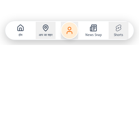
होम
आप का शहर
News Snap
Shorts
Follow us on
X
Download Mobile App
State
›
Jharkhand
›