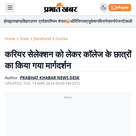
ePaper
होम
झारखण्ड
बिहार
उत्तर प्रदेश
पश्चिम बंगाल
ओरिजिनल
एजुकेशन
बिजनेस
मनोरंजन
टेक
ऑटो
Home
State
Jharkhand
Dumka
करियर सेलेक्शन को लेकर कॉलेज के छात्रों
का किया गया मार्गदर्शन
Author
PRABHAT KHABAR NEWS DESK
UPDATED:
TUE, 14 MAY 2024 08:09 PM (IST)
विज्ञापन