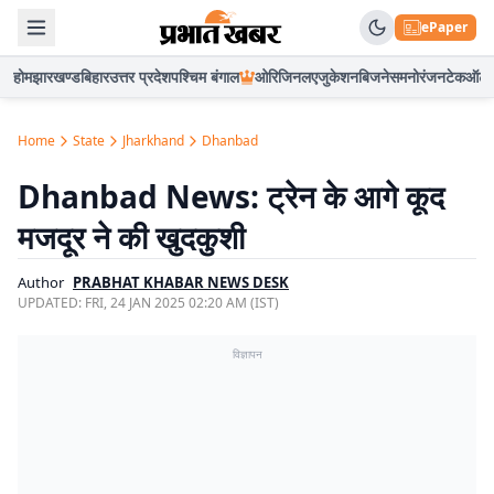
ePaper
होम
झारखण्ड
बिहार
उत्तर प्रदेश
पश्चिम बंगाल
ओरिजिनल
एजुकेशन
बिजनेस
मनोरंजन
टेक
ऑटो
Home
State
Jharkhand
Dhanbad
Dhanbad News: ट्रेन के आगे कूद
मजदूर ने की खुदकुशी
Author
PRABHAT KHABAR NEWS DESK
UPDATED:
FRI, 24 JAN 2025 02:20 AM (IST)
विज्ञापन