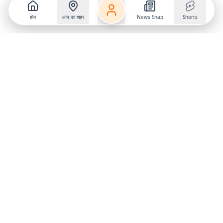
होम
आप का शहर
News Snap
Shorts
Follow us on
X
Download Mobile App
State
›
Jharkhand
›
Hindi News
Gumla News
Bihar News
Dumka News
Delhi News
Ranchi News