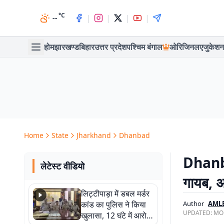
°C
|
|
|
|
--
होम
झारखण्ड
बिहार
उत्तर प्रदेश
पश्चिम बंगाल
ओरिजिनल
एजुकेशन
Home
State
Jharkhand
Dhanbad
Dhanbad
लेटेस्ट वीडियो
गायब, 
लिट्टीपाड़ा में डबल मर्डर
कांड का पुलिस ने किया
Author
AML
UPDATED:
MON
खुलासा, 12 घंटे में आरोपी