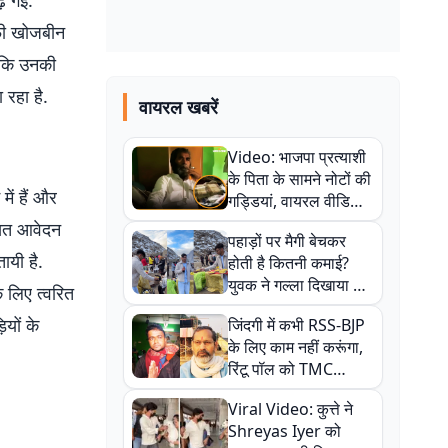
ढ़ गई.
ाफी खोजबीन
ा कि उनकी
 रहा है.
वायरल खबरें
Video: भाजपा प्रत्याशी
के पिता के सामने नोटों की
ें हैं और
गड्डियां, वायरल वीडियो
से राजनीति में उबाल,
खित आवेदन
पहाड़ों पर मैगी बेचकर
अजित महतो बोले- TMC
ायी है.
होती है कितनी कमाई?
की गंदी चाल
युवक ने गल्ला दिखाया तो
े लिए त्वरित
नौकरी वालों के खड़े हो गए
यों के
जिंदगी में कभी RSS-BJP
कान
के लिए काम नहीं करूंगा,
रिंटू पॉल को TMC
ऑफिस में ले जाकर पीटा,
Viral Video: कुत्ते ने
Video वायरल
Shreyas Iyer को