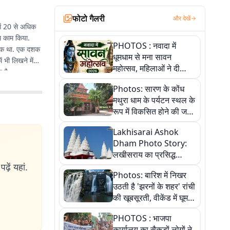
फोटो गैलरी
और देखें
में 20 से अधिक
ाथ काम किया.
PHOTOS : नवादा में
से एक था. एक दशक
धूमधाम से मना सावन
 भी लिखने में
महोत्सव, महिलाओं ने दी
 है.
सांस्कृतिक प्रस्तुतियां
Photos: सारण के कोंध
मथुरा धाम के पर्यटन स्थल के
रूप में विकसित होने की जगी
आस, 9 तस्वीरों में देखें पूरी
Lakhisarai Ashok
कहानी
Dham Photo Story:
लखीसराय का प्रसिद्ध
अशोक धाम—आस्था,
ढ़ें यहां.
Photos: बारिश में निखर
श्रृंगार, अनुष्ठान और
उठती है 'झरनों के शहर' रांची
अलौकिक संध्या आरती के
की खूबसूरती, वीकेंड में घूम
विहंगम दृश्य
आएं ये 5 वादियां
PHOTOS : भाजपा
कार्यालय का सैकड़ों लोगों ने