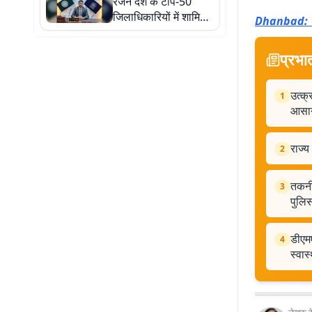
रंजन देश के टॉप-50
जिलाधिकारियों में शामिल,
Dhanbad: प्रे
फेम इंडिया-एशिया पोस्ट
सर्वे 2026 में मिली
प्रभा
राष्ट्रीय पहचान
उत्क्
1
आसा
राज्य
2
तकनी
3
पुलि
डीएमए
4
स्वास