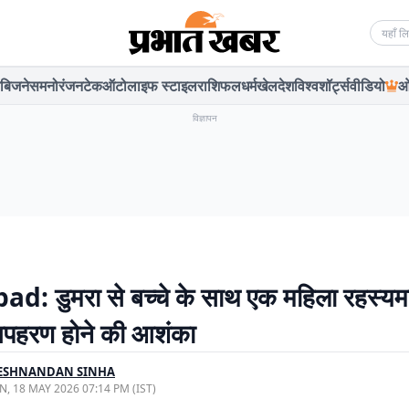
Searc
बिजनेस
मनोरंजन
टेक
ऑटो
लाइफ स्टाइल
राशिफल
धर्म
खेल
देश
विश्व
शॉर्ट्स
वीडियो
ओ
विज्ञापन
: डुमरा से बच्चे के साथ एक महिला रहस्यमय
अपहरण होने की आशंका
ESHNANDAN SINHA
, 18 MAY 2026 07:14 PM (IST)