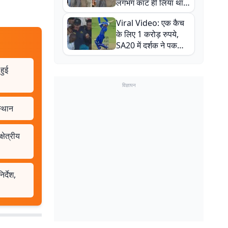
लगभग काट ही लिया था,
न्यूजीलैंड सीरीज से पहले
Viral Video: एक कैच
बाल-बाल बचे
के लिए 1 करोड़ रुपये,
SA20 में दर्शक ने पकड़ा
एक हाथ से गजब का कैच
हुई
विज्ञापन
स्थान
षेत्रीय
र्देश,