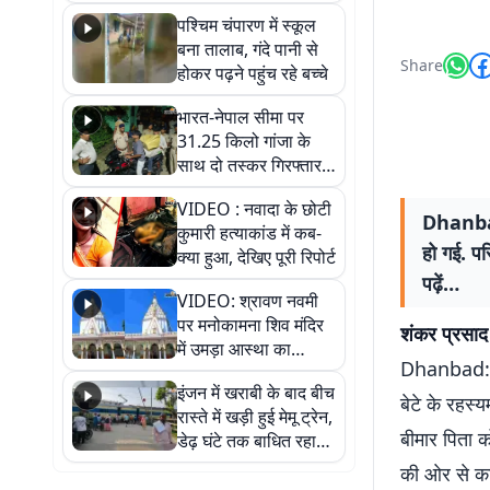
गिरफ्तार
पश्चिम चंपारण में स्कूल
बना तालाब, गंदे पानी से
Share
होकर पढ़ने पहुंच रहे बच्चे
भारत-नेपाल सीमा पर
31.25 किलो गांजा के
साथ दो तस्कर गिरफ्तार,
नेपाली नंबर की बाइक
VIDEO : नवादा के छोटी
जब्त
Dhanbad:
कुमारी हत्याकांड में कब-
हो गई. पर
क्या हुआ, देखिए पूरी रिपोर्ट
पढ़ें…
VIDEO: श्रावण नवमी
पर मनोकामना शिव मंदिर
शंकर प्रसाद
में उमड़ा आस्था का
Dhanbad: धन
सैलाब, हर-हर महादेव के
इंजन में खराबी के बाद बीच
जयघोष से गूंजा परिसर
बेटे के रहस
रास्ते में खड़ी हुई मेमू ट्रेन,
बीमार पिता 
डेढ़ घंटे तक बाधित रहा
आवागमन
की ओर से का