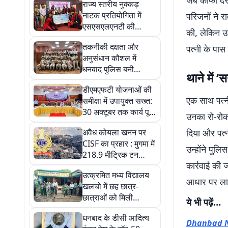
​जब काफी देर 
राज्य स्तरीय नुक्कड़
नाटक प्रतियोगिता में
परिजनों ने 
एसएसएलएनटी की
की, लेकिन उ
छात्राओं ने जीता दूसरा
तकनीकी दक्षता और
पत्नी के पास
स्थान
अनुसंधान कौशल में
धनबाद पुलिस बनी
​थाने में 
ओवरऑल चैंपियन,
डीएमएफटी योजनाओं की
कोयला क्षेत्रीय पुलिस
​एक साथ पत्न
समीक्षा में उपायुक्त सख्त:
ड्यूटी मीट-2026 का
30 अक्टूबर तक कार्य पूरे
समापन
उनका रो-रोक
करने का निर्देश, स्वास्थ्य
अवैध कोयला खनन पर
दिया और पत्
व शिक्षा पर विशेष फोकस
CISF का प्रहार : मुगमा में
उन्होंने पुल
218.9 मीट्रिक टन
कार्रवाई की 
कोयला जब्त, जानें कितनी
उत्क्रमित मध्य विद्यालय
है कीमत
आधार पर लापत
खलचो में छह छात्र-
छात्राओं को मिली
ये भी पढ़ें…
साइकिल, शिक्षा की राह
धनबाद के डीसी आदित्य
हुई आसान
Dhanbad News: