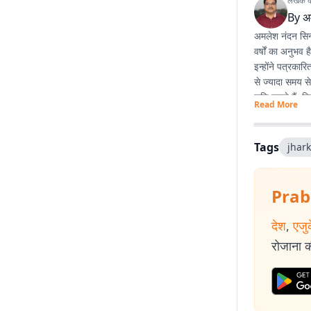
लेखक के 
By
अ
अमलेश नंदन सिन्ह
वर्षों का अनुभव 
इन्होंने पत्रका
से ज्यादा समय स
रुचि रखते हैं. व
Read More
Tags
jhar
Prab
देश
,
एजु
रोजाना की