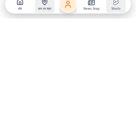
होम
आप का शहर
News Snap
Shorts
Follow us on
X
Download Mobile App
State
›
Jharkhand
›
Hindi News
Gumla News
Bihar News
Dumka News
Delhi News
Ranchi News