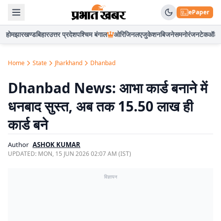
ePaper
होम
झारखण्ड
बिहार
उत्तर प्रदेश
पश्चिम बंगाल
ओरिजिनल
एजुकेशन
बिजनेस
मनोरंजन
टेक
ऑटो
Home
State
Jharkhand
Dhanbad
Dhanbad News: आभा कार्ड बनाने में
धनबाद सुस्त, अब तक 15.50 लाख ही
कार्ड बने
Author
ASHOK KUMAR
UPDATED:
MON, 15 JUN 2026 02:07 AM (IST)
विज्ञापन