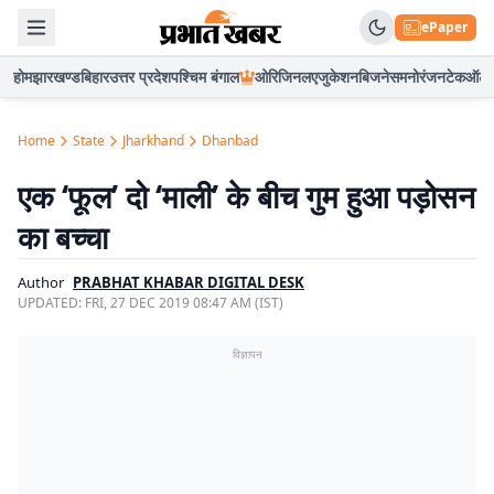
ePaper
होम
झारखण्ड
बिहार
उत्तर प्रदेश
पश्चिम बंगाल
ओरिजिनल
एजुकेशन
बिजनेस
मनोरंजन
टेक
ऑटो
Home
State
Jharkhand
Dhanbad
एक ‘फूल’ दो ‘माली’ के बीच गुम हुआ पड़ोसन
का बच्चा
Author
PRABHAT KHABAR DIGITAL DESK
UPDATED:
FRI, 27 DEC 2019 08:47 AM (IST)
विज्ञापन