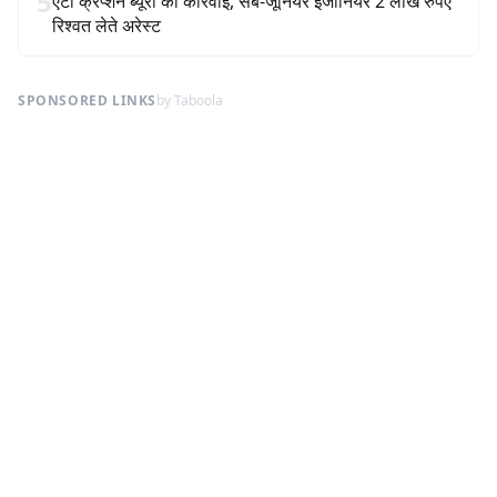
5
एंटी क्रप्शन ब्यूरो की कार्रवाई, सब-जूनियर इंजीनियर 2 लाख रुपए
रिश्वत लेते अरेस्ट
SPONSORED LINKS
by Taboola