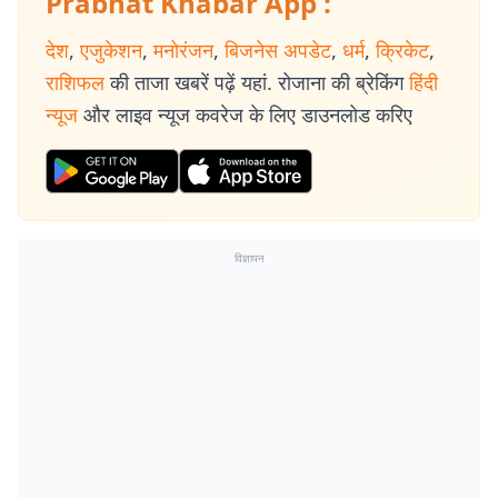
Prabhat Khabar App :
देश
,
एजुकेशन
,
मनोरंजन
,
बिजनेस अपडेट
,
धर्म
,
क्रिकेट
,
राशिफल
की ताजा खबरें पढ़ें यहां. रोजाना की ब्रेकिंग
हिंदी
न्यूज
और लाइव न्यूज कवरेज के लिए डाउनलोड करिए
विज्ञापन