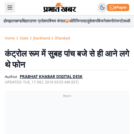
ePaper
होम
झारखण्ड
बिहार
उत्तर प्रदेश
पश्चिम बंगाल
ओरिजिनल
एजुकेशन
बिजनेस
मनोरंजन
टेक
ऑटो
Home
State
Jharkhand
Dhanbad
कंट्रोल रूम में सुबह पांच बजे से ही आने लगे
थे फोन
Author
PRABHAT KHABAR DIGITAL DESK
UPDATED:
TUE, 17 DEC 2019 03:55 AM (IST)
विज्ञापन