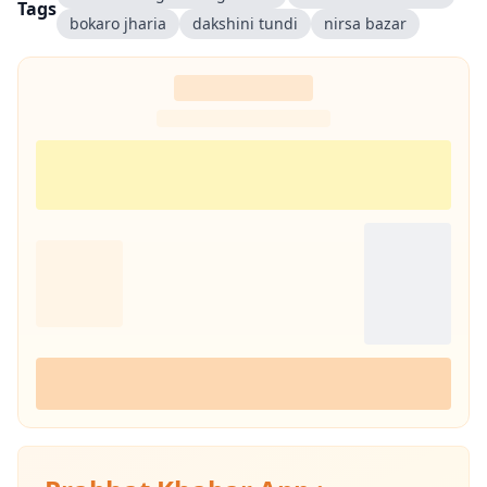
Tags
bokaro jharia
dakshini tundi
nirsa bazar