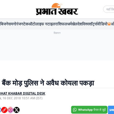
Searc
बिजनेस
मनोरंजन
टेक
ऑटो
लाइफ स्टाइल
राशिफल
धर्म
खेल
देश
विश्व
शॉर्ट्स
वीडियो
ओ
विज्ञापन
 बैंक मोड़ पुलिस ने अवैध कोयला पकड़ा
HAT KHABAR DIGITAL DESK
, 16 DEC 2018 10:51 AM (IST)