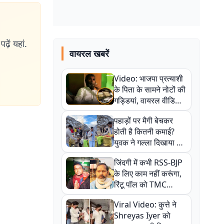
ढ़ें यहां.
वायरल खबरें
Video: भाजपा प्रत्याशी
के पिता के सामने नोटों की
गड्डियां, वायरल वीडियो
से राजनीति में उबाल,
पहाड़ों पर मैगी बेचकर
अजित महतो बोले- TMC
होती है कितनी कमाई?
की गंदी चाल
युवक ने गल्ला दिखाया तो
नौकरी वालों के खड़े हो गए
जिंदगी में कभी RSS-BJP
कान
के लिए काम नहीं करूंगा,
रिंटू पॉल को TMC
ऑफिस में ले जाकर पीटा,
Viral Video: कुत्ते ने
Video वायरल
Shreyas Iyer को