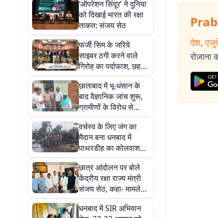
‘ऑपरेशन सिंदूर’ ने दुनिया
को दिखाई भारत की रक्षा
Prab
ताकत: संजय सेठ
देश
,
एजु
फर्जी सिम के जरिये
साइबर ठगी करने वाले
रोजाना की
गिरोह का पर्दाफाश, छह
गिरफ्तार
छाताबाद में भू-धंसान के
बाद वैज्ञानिक जांच शुरू,
ग्रामीणों के विरोध से
रेस्क्यू अभियान रुका
वर्चस्व के लिए जंग का
मैदान बना धनबाद में
पाथरडीह का कोलवाशरी,
हिंसक झड़प में दर्जनों
छात्र आंदोलन पर बोले
घायल
केंद्रीय रक्षा राज्य मंत्री
संजय सेठ, कहा- मामले
की हो सीबीआई जांच
धनबाद में SIR अभियान