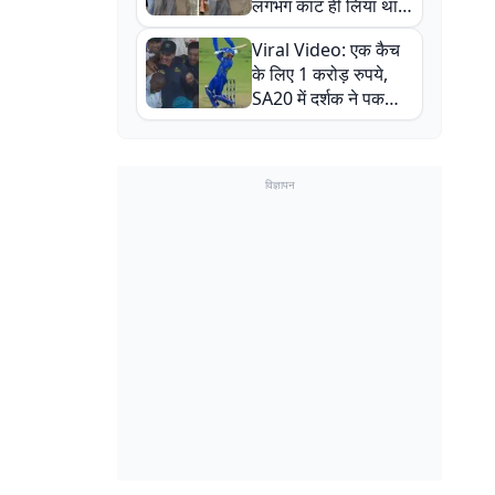
लगभग काट ही लिया था,
न्यूजीलैंड सीरीज से पहले
Viral Video: एक कैच
बाल-बाल बचे
के लिए 1 करोड़ रुपये,
SA20 में दर्शक ने पकड़ा
एक हाथ से गजब का कैच
विज्ञापन