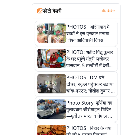
फोटो गैलरी
और देखें
PHOTOS : औरंगाबाद में
बच्चों ने इस प्रकार मनाया
'विश्व आदिवासी दिवस'
PHOTO: शहीद पिंटू कुमार
के घर पहुंचे मंत्री लखेन्द्र
पासवान, 5 तस्वीरों में देखें
उस भावुक पल की पूरी
PHOTOS : DM बने
कहानी
टीचर, स्कूल पहुंचकर उठाया
चॉक-डस्टर; नीतीश कुमार के
इस चहेते अधिकारी को
Photo Story: पूर्णिया का
जानिए
गुलाबबाग जीरोमाइल शिविर
—पूर्वोत्तर भारत व नेपाल के
कांवरियों का प्रमुख सेवा धाम
PHOTOS : बिहार के गया
जी की 5 मशहूर मिठाइयां,