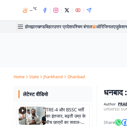
°C
|
|
|
|
--
होम
झारखण्ड
बिहार
उत्तर प्रदेश
पश्चिम बंगाल
ओरिजिनल
एजुकेशन
Home
State
Jharkhand
Dhanbad
धनबाद :
लेटेस्ट वीडियो
Author
PRAB
TRE-4 और BSSC भर्ती
UPDATED:
SUN
का इंतजार, बढ़ती उम्र के
बीच छात्रों का सवाल-
Share