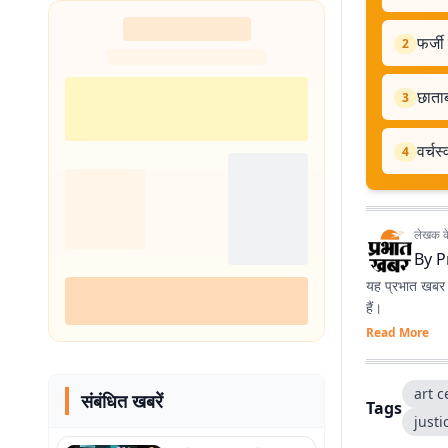
फर्जी
2
छाताब
3
वर्चस
4
लेखक के 
By
P
यह प्रभात खबर क
हैं।
Read More
art 
संबंधित खबरें
Tags
just