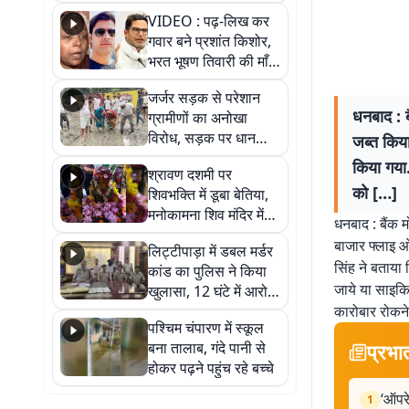
आखिर कब आएगी बहाली?
VIDEO : पढ़-लिख कर
देखें वीडियो
गवार बने प्रशांत किशोर,
भरत भूषण तिवारी की माँ ने
कहा नहीं थी उम्मीद, बेटा
जर्जर सड़क से परेशान
था तो किसी को बोलने की
धनबाद : 
ग्रामीणों का अनोखा
नहीं थी हिम्मत
विरोध, सड़क पर धान
जब्त किय
रोपकर और खाद डालकर
किया गया.
श्रावण दशमी पर
जताया आक्रोश
को […]
शिवभक्ति में डूबा बेतिया,
मनोकामना शिव मंदिर में
धनबाद : बैंक 
हुआ भव्य श्रृंगार
बाजार फ्लाइ 
लिट्टीपाड़ा में डबल मर्डर
सिंह ने बताया 
कांड का पुलिस ने किया
जाये या साइकि
खुलासा, 12 घंटे में आरोपी
गिरफ्तार
कारोबार रोकने 
पश्चिम चंपारण में स्कूल
बना तालाब, गंदे पानी से
प्रभा
होकर पढ़ने पहुंच रहे बच्चे
‘ऑपरे
1