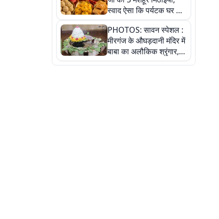
स्वाद ऐसा कि पर्यटक घर ले
जाना नहीं भूलते, तस्वीरों में
PHOTOS: सावन स्पेशल :
देखें
मीरगंज के औघड़दानी मंदिर में
बाबा का अलौकिक श्रृंगार,
तस्वीरों में देखें महादेव के कई
मनमोहक स्वरूप