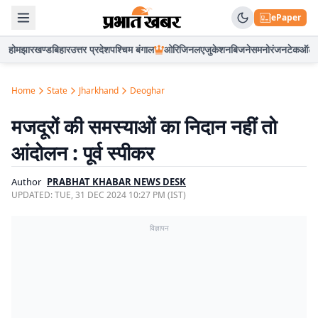
ePaper
होम
झारखण्ड
बिहार
उत्तर प्रदेश
पश्चिम बंगाल
ओरिजिनल
एजुकेशन
बिजनेस
मनोरंजन
टेक
ऑटो
Home
State
Jharkhand
Deoghar
मजदूरों की समस्याओं का निदान नहीं तो
आंदोलन : पूर्व स्पीकर
Author
PRABHAT KHABAR NEWS DESK
UPDATED:
TUE, 31 DEC 2024 10:27 PM (IST)
विज्ञापन