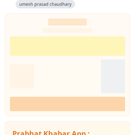
umesh prasad chaudhary
Prabhat Khabar App :