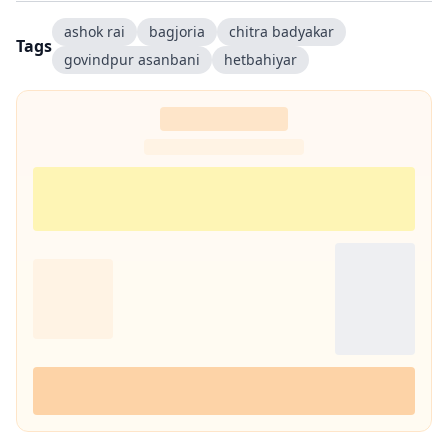
ashok rai
bagjoria
chitra badyakar
Tags
govindpur asanbani
hetbahiyar