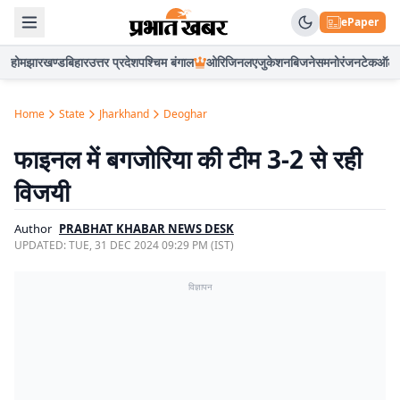
ePaper
होम
झारखण्ड
बिहार
उत्तर प्रदेश
पश्चिम बंगाल
ओरिजिनल
एजुकेशन
बिजनेस
मनोरंजन
टेक
ऑटो
Home
State
Jharkhand
Deoghar
फाइनल में बगजोरिया की टीम 3-2 से रही
विजयी
Author
PRABHAT KHABAR NEWS DESK
UPDATED:
TUE, 31 DEC 2024 09:29 PM (IST)
विज्ञापन