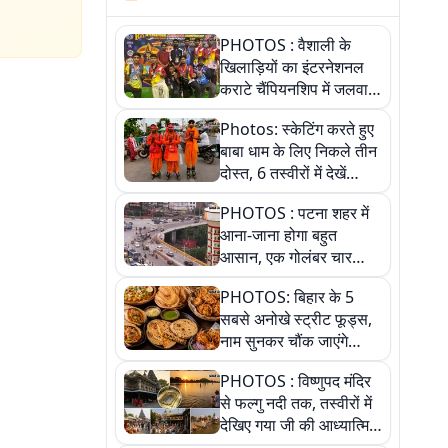
PHOTOS : वैशाली के
खिलाड़ियों का इंटरनेशनल
कराटे चैंपियनशिप में जलवा,
जीते 9 पदक, पांच तस्वीर से
Photos: स्केटिंग करते हुए
देखिए पूरा खेल
बाबा धाम के लिए निकले तीन
दोस्त, 6 तस्वीरों में देखें
आस्था और जुनून की कहानी
PHOTOS : पटना शहर में
आना-जाना होगा बहुत
आसान, एक गोलंबर चार
फ्लाईओवर को जोड़ेगा
PHOTOS: बिहार के 5
सबसे अनोखे स्ट्रीट फूड्स,
नाम सुनकर चौंक जाएंगे
लेकिन स्वाद ऐसा कि बार-बार
PHOTOS : विष्णुपद मंदिर
खाने का करेगा मन
से फल्गु नदी तक, तस्वीरों में
देखिए गया जी की आध्यात्मिक
पहचान