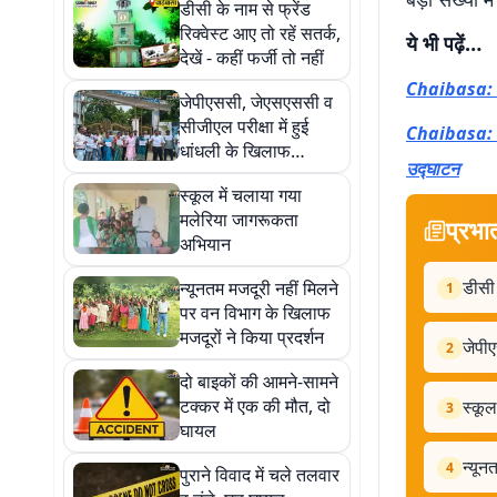
डीसी के नाम से फ्रेंड
रिक्वेस्ट आए तो रहें सतर्क,
ये भी पढ़ें…
देखें - कहीं फर्जी तो नहीं
Chaibasa: गुव
जेपीएससी, जेएसएससी व
सीजीएल परीक्षा में हुई
Chaibasa: किर
धांधली के खिलाफ
उद्घाटन
प्रदर्शन
स्कूल में चलाया गया
मलेरिया जागरूकता
प्रभा
अभियान
डीसी 
न्यूनतम मजदूरी नहीं मिलने
1
पर वन विभाग के खिलाफ
मजदूरों ने किया प्रदर्शन
जेपीए
2
दो बाइकों की आमने-सामने
टक्कर में एक की मौत, दो
स्कू
3
घायल
न्यून
4
पुराने विवाद में चले तलवार