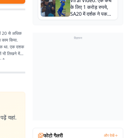
Viral Video: एक कैच
बाल-बाल बचे
के लिए 1 करोड़ रुपये,
SA20 में दर्शक ने पकड़ा
एक हाथ से गजब का कैच
में 20 से अधिक
विज्ञापन
ाथ काम किया.
से एक था. एक दशक
 भी लिखने में
 है.
ढ़ें यहां.
फोटो गैलरी
और देखें