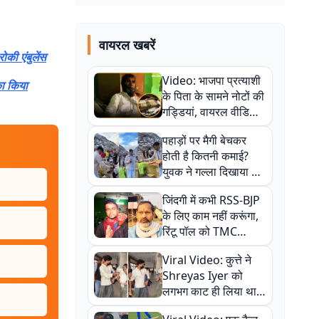
वायरल खबरें
की एंबुलेंस
Video: भाजपा प्रत्याशी
का किया
के पिता के सामने नोटों की
गड्डियां, वायरल वीडियो
से राजनीति में उबाल,
पहाड़ों पर मैगी बेचकर
अजित महतो बोले- TMC
होती है कितनी कमाई?
की गंदी चाल
युवक ने गल्ला दिखाया तो
नौकरी वालों के खड़े हो गए
जिंदगी में कभी RSS-BJP
कान
के लिए काम नहीं करूंगा,
रिंटू पॉल को TMC
ऑफिस में ले जाकर पीटा,
Viral Video: कुत्ते ने
Video वायरल
Shreyas Iyer को
लगभग काट ही लिया था,
न्यूजीलैंड सीरीज से पहले