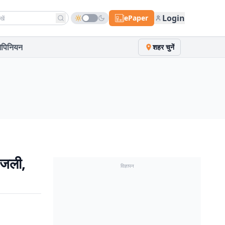
h news
Login
ePaper
पिनियन
शहर चुनें
िजली,
विज्ञापन