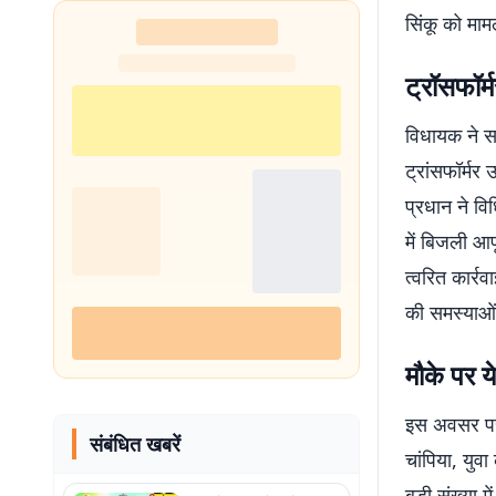
सिंकू को मा
ट्रॉसफॉर्
विधायक ने सम
ट्रांसफॉर्मर
प्रधान ने वि
में बिजली आप
त्वरित कार्र
की समस्याओं
मौके पर य
इस अवसर पर म
संबंधित खबरें
चांपिया, युव
बड़ी संख्या म