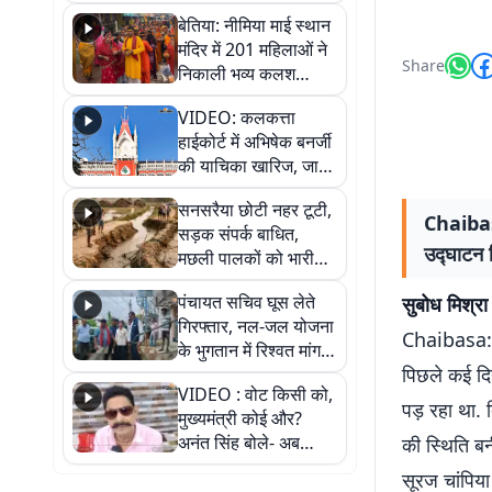
जैसमीन लंबोरिया का बड़ा
बेतिया: नीमिया माई स्थान
बयान
मंदिर में 201 महिलाओं ने
Share
निकाली भव्य कलश
शोभायात्रा, शिवलिंग
VIDEO: कलकत्ता
प्राण-प्रतिष्ठा महोत्सव
हाईकोर्ट में अभिषेक बनर्जी
शुरू
की याचिका खारिज, जानें
क्या है पूरा मामला
सनसरैया छोटी नहर टूटी,
Chaibasa
सड़क संपर्क बाधित,
उद्घाटन क
मछली पालकों को भारी
नुकसान
पंचायत सचिव घूस लेते
सुबोध मिश्रा
गिरफ्तार, नल-जल योजना
Chaibasa: नो
के भुगतान में रिश्वत मांगना
पिछले कई दिन
पड़ा भारी
VIDEO : वोट किसी को,
पड़ रहा था. ब
मुख्यमंत्री कोई और?
अनंत सिंह बोले- अब
की स्थिति बन
जनता हर चुनाव में देगी
सूरज चांपिया
जवाब