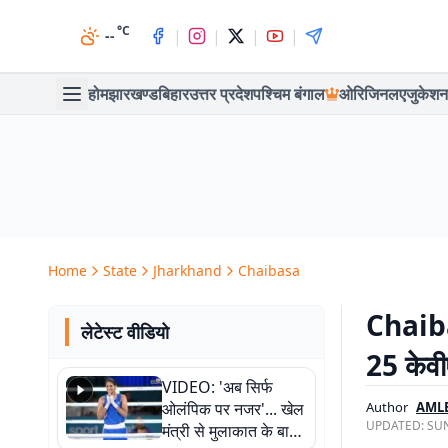
°C
|
|
|
|
--
होम
झारखण्ड
बिहार
उत्तर प्रदेश
पश्चिम बंगाल
ओरिजिनल
एजुकेशन
Home
State
Jharkhand
Chaibasa
Chaibas
लेटेस्ट वीडियो
25 केवी
VIDEO: 'अब सिर्फ
ओलंपिक पर नजर'... खेल
Author
AML
UPDATED:
SUN
मंत्री से मुलाकात के बाद