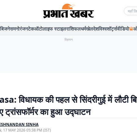
Searc
बिजनेस
मनोरंजन
टेक
ऑटो
लाइफ स्टाइल
राशिफल
धर्म
खेल
देश
विश्व
शॉर्ट्स
वीडियो
ओ
विज्ञापन
a: विधायक की पहल से सिंदरीगुई में लौटी ब
ए ट्रांसफॉर्मर का हुआ उद्घाटन
ESHNANDAN SINHA
, 17 MAY 2026 05:38 PM (IST)