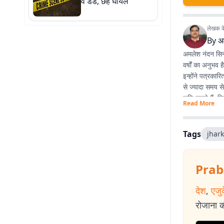
व डंडे, छह घायल
लेखक के 
By
अ
अमलेश नंदन सिन्ह
वर्षों का अनुभव 
इन्होंने पत्रका
से ज्यादा समय स
रुचि रखते हैं. व
Read More
Tags
jhar
Prab
देश
,
एजु
रोजाना की