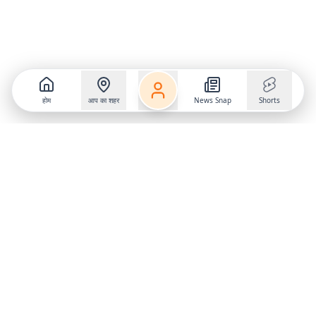
होम
आप का शहर
News Snap
Shorts
Follow us on
X
Download Mobile App