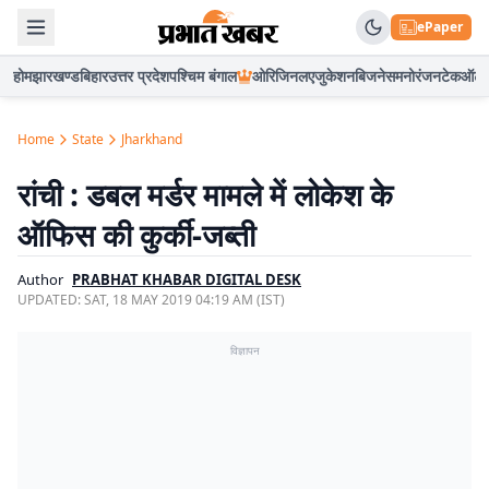
ePaper
होम
झारखण्ड
बिहार
उत्तर प्रदेश
पश्चिम बंगाल
ओरिजिनल
एजुकेशन
बिजनेस
मनोरंजन
टेक
ऑटो
Home
State
Jharkhand
रांची : डबल मर्डर मामले में लोकेश के
ऑफिस की कुर्की-जब्ती
Author
PRABHAT KHABAR DIGITAL DESK
UPDATED:
SAT, 18 MAY 2019 04:19 AM (IST)
विज्ञापन