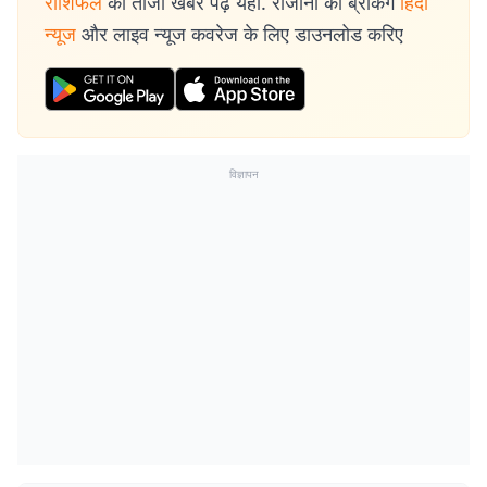
राशिफल
की ताजा खबरें पढ़ें यहां. रोजाना की ब्रेकिंग
हिंदी
न्यूज
और लाइव न्यूज कवरेज के लिए डाउनलोड करिए
विज्ञापन