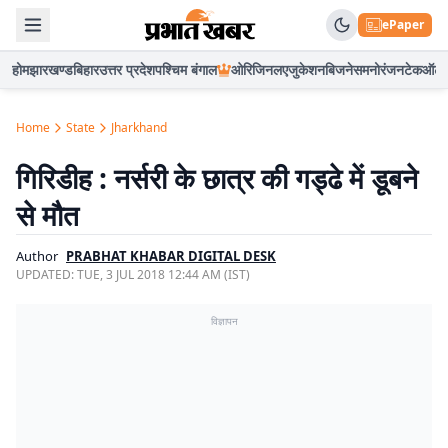
ePaper
होम
झारखण्ड
बिहार
उत्तर प्रदेश
पश्चिम बंगाल
ओरिजिनल
एजुकेशन
बिजनेस
मनोरंजन
टेक
ऑटो
Home
State
Jharkhand
गिरिडीह : नर्सरी के छात्र की गड्ढे में डूबने
से मौत
Author
PRABHAT KHABAR DIGITAL DESK
UPDATED:
TUE, 3 JUL 2018 12:44 AM (IST)
विज्ञापन