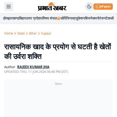
ePaper
होम
झारखण्ड
बिहार
उत्तर प्रदेश
पश्चिम बंगाल
ओरिजिनल
एजुकेशन
बिजनेस
मनोरंजन
टेक
ऑटो
Home
State
Bihar
Supaul
रासायनिक खाद के प्रयोग से घटती है खेतों
की उर्वरा शक्ति
Author
RAJEEV KUMAR JHA
UPDATED:
THU, 11 JUN 2026 06:46 PM (IST)
विज्ञापन