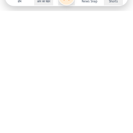
होम
आप का शहर
News Snap
Shorts
Follow us on
X
Download Mobile App
State
›
Jharkhand
›
Hindi News
Gumla News
Bihar News
Dumka News
Delhi News
Ranchi News
Odisha News
Bokaro News