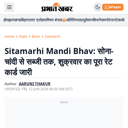
ePaper
होम
झारखण्ड
बिहार
उत्तर प्रदेश
पश्चिम बंगाल
ओरिजिनल
एजुकेशन
बिजनेस
मनोरंजन
टेक
ऑटो
Home
State
Bihar
Sitamarhi
Sitamarhi Mandi Bhav: सोना-
चांदी से सब्जी तक, शुक्रवार का पूरा रेट
कार्ड जारी
Author
AARUNI THAKUR
UPDATED:
FRI, 12 JUN 2026 06:30 AM (IST)
विज्ञापन