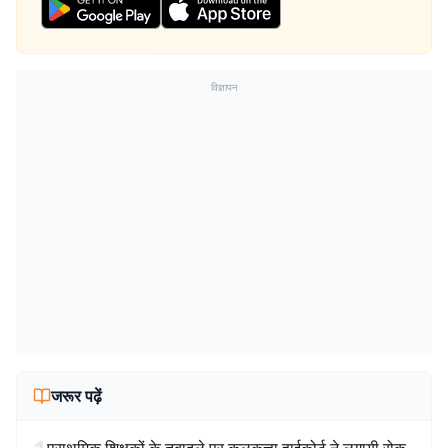
विज्ञापन
जरूर पढ़ें