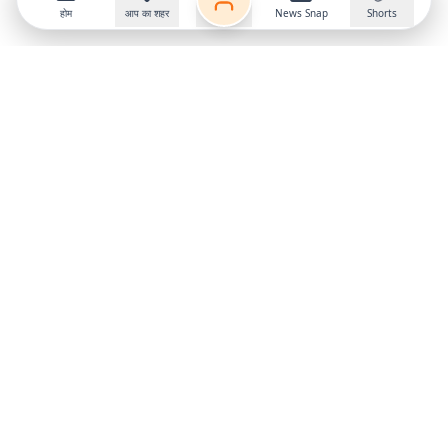
होम
आप का शहर
News Snap
Shorts
Follow us on
X
Download Mobile App
State
›
Jharkhand
›
Hindi News
Gumla News
Bihar News
Dumka News
Delhi News
Ranchi News
Odisha News
Bokaro News