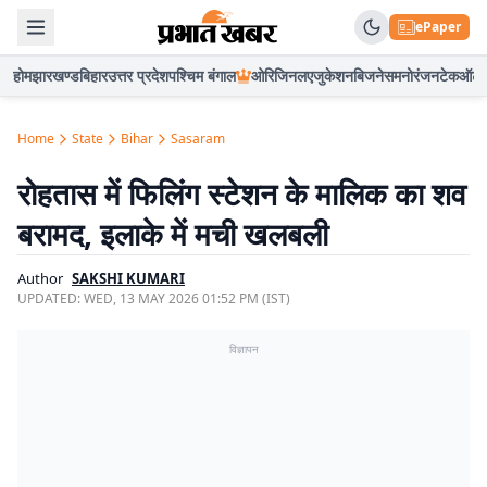
ePaper
होम
झारखण्ड
बिहार
उत्तर प्रदेश
पश्चिम बंगाल
ओरिजिनल
एजुकेशन
बिजनेस
मनोरंजन
टेक
ऑटो
Home
State
Bihar
Sasaram
रोहतास में फिलिंग स्टेशन के मालिक का शव
बरामद, इलाके में मची खलबली
Author
SAKSHI KUMARI
UPDATED:
WED, 13 MAY 2026 01:52 PM (IST)
विज्ञापन