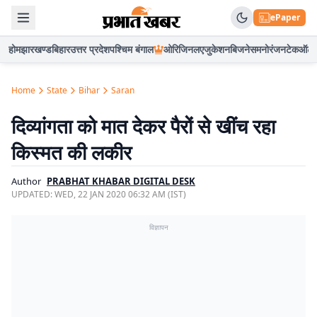
ePaper
होम
झारखण्ड
बिहार
उत्तर प्रदेश
पश्चिम बंगाल
ओरिजिनल
एजुकेशन
बिजनेस
मनोरंजन
टेक
ऑटो
Home
State
Bihar
Saran
दिव्यांगता को मात देकर पैरों से खींच रहा
किस्मत की लकीर
Author
PRABHAT KHABAR DIGITAL DESK
UPDATED:
WED, 22 JAN 2020 06:32 AM (IST)
विज्ञापन