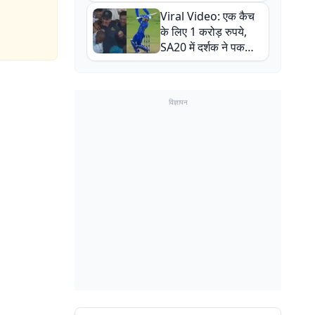
न्यूजीलैंड सीरीज से पहले
Viral Video: एक कैच
बाल-बाल बचे
के लिए 1 करोड़ रुपये,
SA20 में दर्शक ने पकड़ा
एक हाथ से गजब का कैच
विज्ञापन