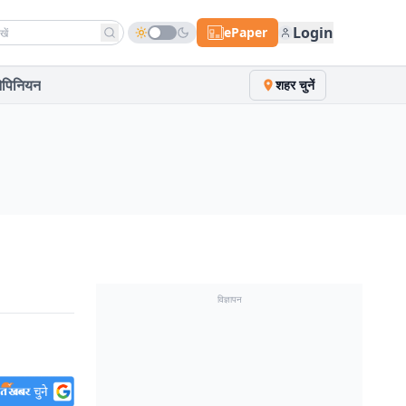
h news
Login
ePaper
पिनियन
शहर चुनें
विज्ञापन