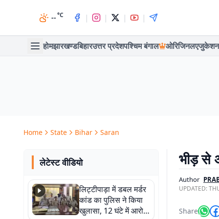
°C
|
|
|
|
--
होम
झारखण्ड
बिहार
उत्तर प्रदेश
पश्चिम बंगाल
ओरिजिनल
एजुकेशन
Home
State
Bihar
Saran
भीड़ से 
लेटेस्ट वीडियो
Author
PRAB
लिट्टीपाड़ा में डबल मर्डर
UPDATED:
THU
कांड का पुलिस ने किया
खुलासा, 12 घंटे में आरोपी
Share