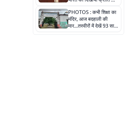
रास्ता: तस्वीरों में देखिए
PHOTOS : कभी शिक्षा का
मंदिर, आज बदहाली की
मार...तस्वीरों में देखें 93 साल
पुराने इस हाई स्कूल की
हकीकत