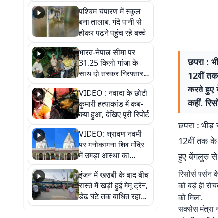
गिरफ्तार
पश्चिम चंपारण में स्कूल
बना तालाब, गंदे पानी से
होकर पढ़ने पहुंच रहे बच्चे
भारत-नेपाल सीमा पर
छपरा : भी
31.25 किलो गांजा के
साथ दो तस्कर गिरफ्तार,
12वीं तक 
नेपाली नंबर की बाइक
करते हुए 
VIDEO : नवादा के छोटी
जब्त
कहीं. रिस
कुमारी हत्याकांड में कब-
क्या हुआ, देखिए पूरी रिपोर्ट
छपरा : भीड़ स
VIDEO: श्रावण नवमी
12वीं तक के 
पर मनोकामना शिव मंदिर
में उमड़ा आस्था का
हुए बेंगलुरु 
सैलाब, हर-हर महादेव के
रिसोर्स पर्सन क
इंजन में खराबी के बाद बीच
जयघोष से गूंजा परिसर
रास्ते में खड़ी हुई मेमू ट्रेन,
को बड़े ही रोचक
डेढ़ घंटे तक बाधित रहा
को मिला.
आवागमन
सक्सेस मंत्रा 