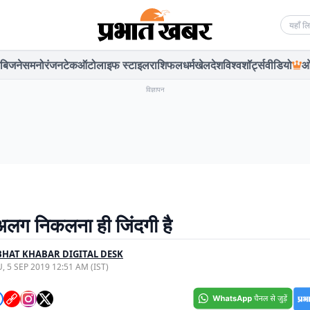
Searc
बिजनेस
मनोरंजन
टेक
ऑटो
लाइफ स्टाइल
राशिफल
धर्म
खेल
देश
विश्व
शॉर्ट्स
वीडियो
ओ
विज्ञापन
अलग निकलना ही जिंदगी है
HAT KHABAR DIGITAL DESK
, 5 SEP 2019 12:51 AM (IST)