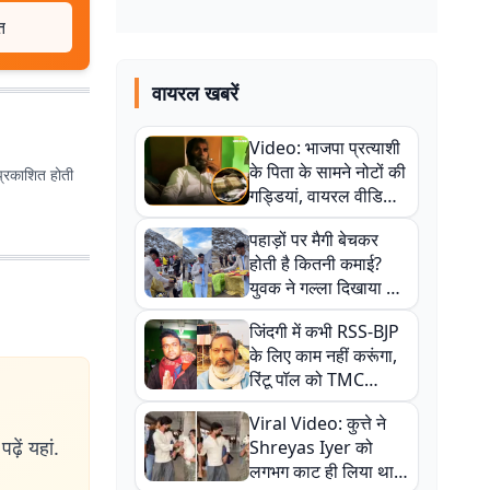
त
वायरल खबरें
Video: भाजपा प्रत्याशी
के पिता के सामने नोटों की
प्रकाशित होती
गड्डियां, वायरल वीडियो
से राजनीति में उबाल,
पहाड़ों पर मैगी बेचकर
अजित महतो बोले- TMC
होती है कितनी कमाई?
की गंदी चाल
युवक ने गल्ला दिखाया तो
नौकरी वालों के खड़े हो गए
जिंदगी में कभी RSS-BJP
कान
के लिए काम नहीं करूंगा,
रिंटू पॉल को TMC
ऑफिस में ले जाकर पीटा,
Viral Video: कुत्ते ने
Video वायरल
ढ़ें यहां.
Shreyas Iyer को
लगभग काट ही लिया था,