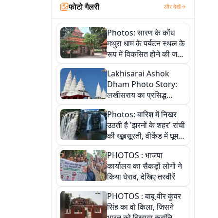
फोटो गैलरी
और देखें
Photos: सारण के कोंध
मथुरा धाम के पर्यटन स्थल के
रूप में विकसित होने की जगी
आस, 9 तस्वीरों में देखें पूरी
Lakhisarai Ashok
कहानी
Dham Photo Story:
लखीसराय का प्रसिद्ध
अशोक धाम—आस्था,
Photos: बारिश में निखर
श्रृंगार, अनुष्ठान और
उठती है 'झरनों के शहर' रांची
अलौकिक संध्या आरती के
की खूबसूरती, वीकेंड में घूम
विहंगम दृश्य
आएं ये 5 वादियां
PHOTOS : भाजपा
कार्यालय का सैकड़ों लोगों ने
किया घेराव, देखिए तस्वीरें
PHOTOS : बाबू वीर कुंवर
सिंह का वो किला, जिसने
भारत को दिखाया क्रांति का