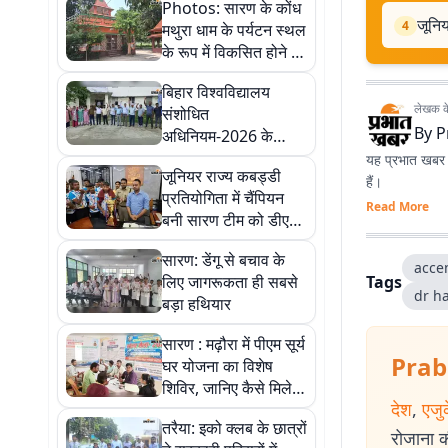
Photos: सारण के कोंध
जूनिय
4
मथुरा धाम के पर्यटन स्थल
के रूप में विकसित होने की
जगी आस, 9 तस्वीरों में
बिहार विश्वविद्यालय
देखें पूरी कहानी
लेखक के 
संशोधित
By
P
अधिनियम-2026 के
विरोध में प्रभुनाथ
यह प्रभात खबर क
जूनियर राज्य कबड्डी
महाविद्यालय के शिक्षकों
हैं।
प्रतियोगिता में चैंपियन
का धरना
Read More
बनी सारण टीम को डीएम
ने किया सम्मानित
सारण: डेंगू से बचाव के
acce
लिए जागरूकता ही सबसे
Tags
dr h
बड़ा हथियार
सारण : मढ़ौरा में पीएम सूर्य
Prab
घर योजना का विशेष
शिविर, जानिए कैसे मिलेगा
देश
,
एजु
₹78 हजार तक का
तरैया: इको क्लब के छात्रों
अनुदान
रोजाना की