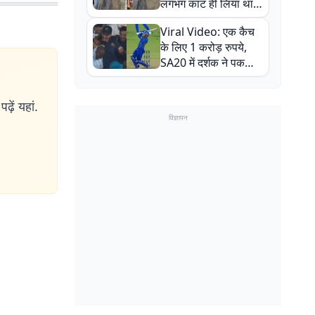
लगभग काट ही लिया था,
न्यूजीलैंड सीरीज से पहले
Viral Video: एक कैच
बाल-बाल बचे
के लिए 1 करोड़ रुपये,
SA20 में दर्शक ने पकड़ा
एक हाथ से गजब का कैच
ढ़ें यहां.
विज्ञापन