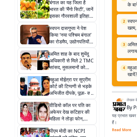
बंगाल का यह जिला है
के बारे
भारत की ‘मैंगो सिटी’, जानें
इसका गौरवशाली इतिहास
स्वपन
2
और आम की खूबियों के
खत्म,
स्वपन दासगुप्ता ने पेश
बारे में
किया ‘नया पश्चिम बंगाल’
का रोडमैप, उद्योगपतियों से
अमित 
3
कहा- ‘सिंडिकेट राज’
लगाय
अमित शाह के बाद शुभेंदु
खत्म, मिलेगा बेहतर माहौल
अधिकारी से मिले 2 TMC
सांसद, मुसलमानों को
महुआ 
4
निशाना बनाने का लगाया
खायें
महुआ मोईत्रा पर सुप्रीम
आरोप
कोर्ट की टिप्पणी से भड़के
अभिजीत दीपके, पूछा- क्या
सब सीने पर गोली खायें?
लेखक के 
वीडियो कॉल पर पति का
By
P
अफेयर देख कटिहार की
यह प्रभात खबर क
महिला ने तोड़ा फोन,
हैं।
ससुराल वालों ने खंभे से
Read More
पीएम मोदी का NCPI
बांधकर जिंदा जलाया