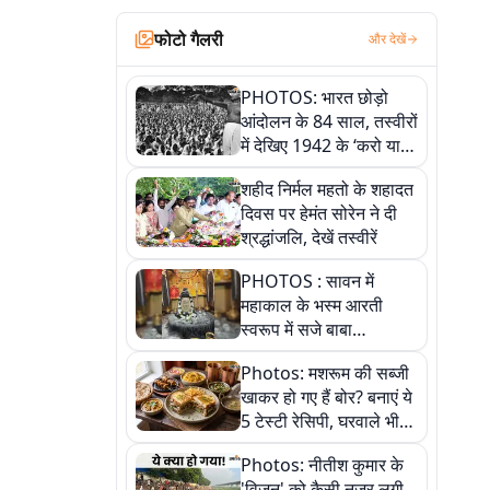
फोटो गैलरी
और देखें
PHOTOS: भारत छोड़ो
आंदोलन के 84 साल, तस्वीरों
में देखिए 1942 के ‘करो या
मरो’ आंदोलन की कहानी
शहीद निर्मल महतो के शहादत
दिवस पर हेमंत सोरेन ने दी
श्रद्धांजलि, देखें तस्वीरें
PHOTOS : सावन में
महाकाल के भस्म आरती
स्वरूप में सजे बाबा
औघड़दानी, तस्वीरों में करें
Photos: मशरूम की सब्जी
अद्भुत दर्शन
खाकर हो गए हैं बोर? बनाएं ये
5 टेस्टी रेसिपी, घरवाले भी
मांगेंगे बार-बार
Photos: नीतीश कुमार के
'विजन' को कैसी नजर लगी,