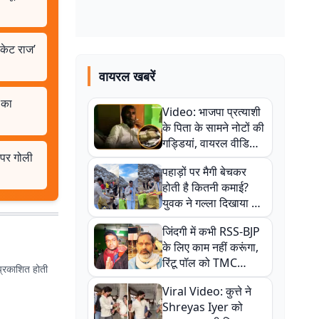
िकेट राज’
वायरल खबरें
 का
Video: भाजपा प्रत्याशी
के पिता के सामने नोटों की
गड्डियां, वायरल वीडियो
 पर गोली
से राजनीति में उबाल,
पहाड़ों पर मैगी बेचकर
अजित महतो बोले- TMC
होती है कितनी कमाई?
की गंदी चाल
युवक ने गल्ला दिखाया तो
नौकरी वालों के खड़े हो गए
जिंदगी में कभी RSS-BJP
कान
के लिए काम नहीं करूंगा,
रिंटू पॉल को TMC
प्रकाशित होती
ऑफिस में ले जाकर पीटा,
Viral Video: कुत्ते ने
Video वायरल
Shreyas Iyer को