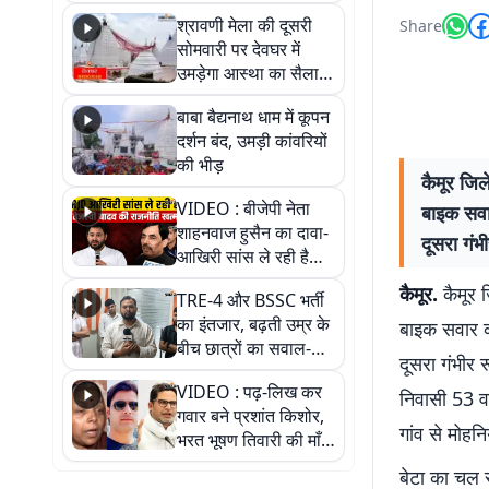
पड़ोसी? वीडियो में देखिए
श्रावणी मेला की दूसरी
Share
कैसा है पीके का नया
सोमवारी पर देवघर में
ठिकाना
उमड़ेगा आस्था का सैलाब,
तीन लाख से अधिक
बाबा बैद्यनाथ धाम में कूपन
श्रद्धालुओं के पहुंचने का
दर्शन बंद, उमड़ी कांवरियों
अनुमान
की भीड़
कैमूर जिल
VIDEO : बीजेपी नेता
बाइक सवा
शाहनवाज हुसैन का दावा-
दूसरा गंभ
आखिरी सांस ले रही है
RJD, तेजस्वी को लेकर
कैमूर.
कैमूर ज
TRE-4 और BSSC भर्ती
क्या कहा, सुनिए
का इंतजार, बढ़ती उम्र के
बाइक सवार क
बीच छात्रों का सवाल-
दूसरा गंभीर र
आखिर कब आएगी बहाली?
VIDEO : पढ़-लिख कर
देखें वीडियो
निवासी 53 वर
गवार बने प्रशांत किशोर,
गांव से मोहनि
भरत भूषण तिवारी की माँ ने
कहा नहीं थी उम्मीद, बेटा
बेटा का चल 
था तो किसी को बोलने की