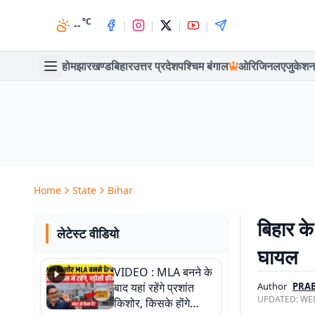
°C
|
|
|
|
--
होम
झारखण्ड
बिहार
उत्तर प्रदेश
पश्चिम बंगाल
ओरिजिनल
एजुकेशन
Home
State
Bihar
बिहार के
लेटेस्ट वीडियो
घायल
VIDEO : MLA बनने के
बाद यहां रहेंगे प्रशांत
Author
PRAB
UPDATED:
WED
किशोर, किसके होंगे