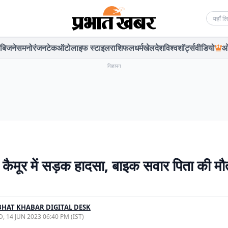
Searc
बिजनेस
मनोरंजन
टेक
ऑटो
लाइफ स्टाइल
राशिफल
धर्म
खेल
देश
विश्व
शॉर्ट्स
वीडियो
ओ
विज्ञापन
 कैमूर में सड़क हादसा, बाइक सवार पिता की मौत
HAT KHABAR DIGITAL DESK
, 14 JUN 2023 06:40 PM (IST)