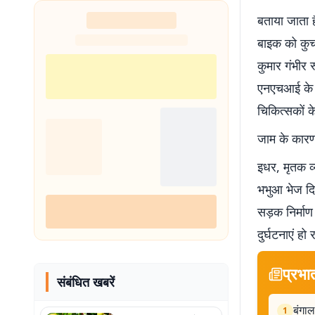
नहीं थी हिम्मत
बताया जाता ह
बाइक को कुच
कुमार गंभीर 
एनएचआई के द्व
चिकित्सकों क
जाम के कारण 
इधर, मृतक व्
भभुआ भेज दिय
सड़क निर्मा
दुर्घटनाएं ह
प्रभा
संबंधित खबरें
बंगाल
1