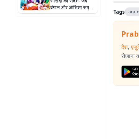
सांसदों को संदेश- जब
बंगाल और ओडिशा समृद्ध
Tags
ara-
थे, तब भारत भी हर तरह
से समृद्ध था
Prab
देश
,
एजु
रोजाना की