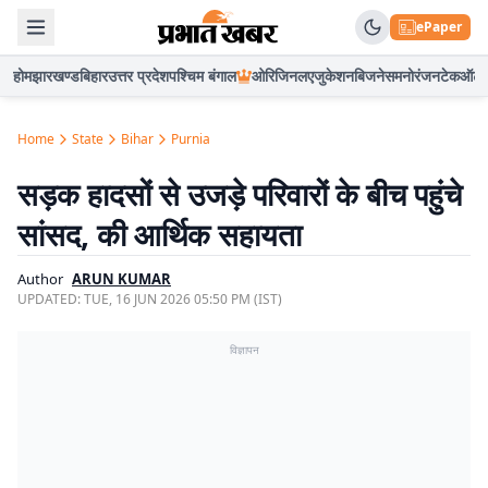
ePaper
होम
झारखण्ड
बिहार
उत्तर प्रदेश
पश्चिम बंगाल
ओरिजिनल
एजुकेशन
बिजनेस
मनोरंजन
टेक
ऑटो
Home
State
Bihar
Purnia
सड़क हादसों से उजड़े परिवारों के बीच पहुंचे
सांसद, की आर्थिक सहायता
Author
ARUN KUMAR
UPDATED:
TUE, 16 JUN 2026 05:50 PM (IST)
विज्ञापन