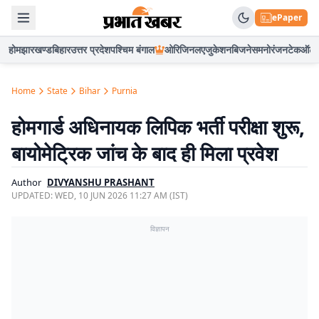
ePaper
होम
झारखण्ड
बिहार
उत्तर प्रदेश
पश्चिम बंगाल
ओरिजिनल
एजुकेशन
बिजनेस
मनोरंजन
टेक
ऑटो
Home
State
Bihar
Purnia
होमगार्ड अधिनायक लिपिक भर्ती परीक्षा शुरू,
बायोमेट्रिक जांच के बाद ही मिला प्रवेश
Author
DIVYANSHU PRASHANT
UPDATED:
WED, 10 JUN 2026 11:27 AM (IST)
विज्ञापन