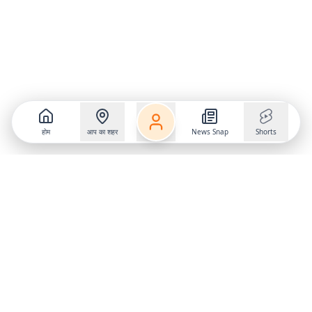
होम
आप का शहर
News Snap
Shorts
Follow us on
X
Download Mobile App