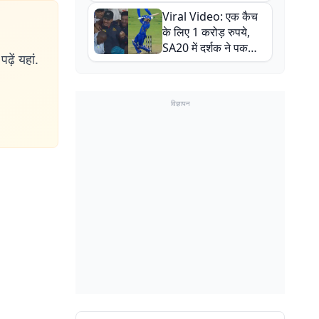
न्यूजीलैंड सीरीज से पहले
Viral Video: एक कैच
बाल-बाल बचे
के लिए 1 करोड़ रुपये,
SA20 में दर्शक ने पकड़ा
ढ़ें यहां.
एक हाथ से गजब का कैच
विज्ञापन