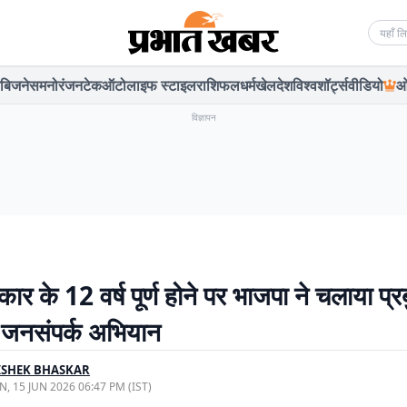
Searc
बिजनेस
मनोरंजन
टेक
ऑटो
लाइफ स्टाइल
राशिफल
धर्म
खेल
देश
विश्व
शॉर्ट्स
वीडियो
ओ
विज्ञापन
ार के 12 वर्ष पूर्ण होने पर भाजपा ने चलाया प्रबु
 जनसंपर्क अभियान
ISHEK BHASKAR
, 15 JUN 2026 06:47 PM (IST)