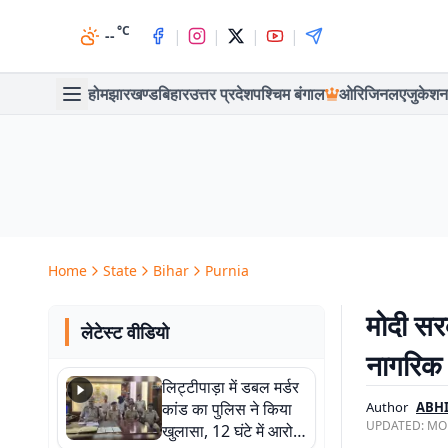
°C
|
|
|
|
--
होम
झारखण्ड
बिहार
उत्तर प्रदेश
पश्चिम बंगाल
ओरिजिनल
एजुकेशन
Home
State
Bihar
Purnia
मोदी सरक
लेटेस्ट वीडियो
नागरिक
लिट्टीपाड़ा में डबल मर्डर
कांड का पुलिस ने किया
Author
ABH
UPDATED:
MON
खुलासा, 12 घंटे में आरोपी