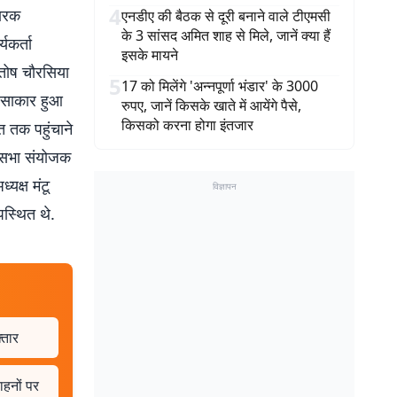
4
चारक
एनडीए की बैठक से दूरी बनाने वाले टीएमसी
के 3 सांसद अमित शाह से मिले, जानें क्या हैं
यकर्ता
इसके मायने
ंतोष चौरसिया
5
17 को मिलेंगे 'अन्नपूर्णा भंडार' के 3000
र साकार हुआ
रुपए, जानें किसके खाते में आयेंगे पैसे,
किसको करना होगा इंतजार
ि तक पहुंचाने
धानसभा संयोजक
यक्ष मंटू
विज्ञापन
पस्थित थे.
्तार
ाहनों पर