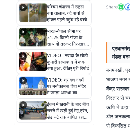
गिरफ्तार
पश्चिम चंपारण में स्कूल
Share
बना तालाब, गंदे पानी से
होकर पढ़ने पहुंच रहे बच्चे
भारत-नेपाल सीमा पर
31.25 किलो गांजा के
साथ दो तस्कर गिरफ्तार,
प्रधानमंत्
नेपाली नंबर की बाइक
VIDEO : नवादा के छोटी
मंडल बनम
जब्त
कुमारी हत्याकांड में कब-
क्या हुआ, देखिए पूरी रिपोर्ट
बनमनखी. प्रधान
भाजपा नगर म
VIDEO: श्रावण नवमी
पर मनोकामना शिव मंदिर
केंद्र सरका
में उमड़ा आस्था का
विस्तार से 
सैलाब, हर-हर महादेव के
इंजन में खराबी के बाद बीच
जयघोष से गूंजा परिसर
ऋषि ने कहा क
रास्ते में खड़ी हुई मेमू ट्रेन,
और जनकल्याणक
डेढ़ घंटे तक बाधित रहा
आवागमन
से विकसित भार