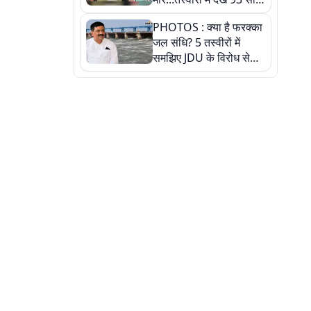
पुराने इस हाई स्कूल की
PHOTOS : क्या है फरक्का
हकीकत
जल संधि? 5 तस्वीरों में
समझिए JDU के विरोध से
लेकर बिहार पर असर तक
पूरी कहानी