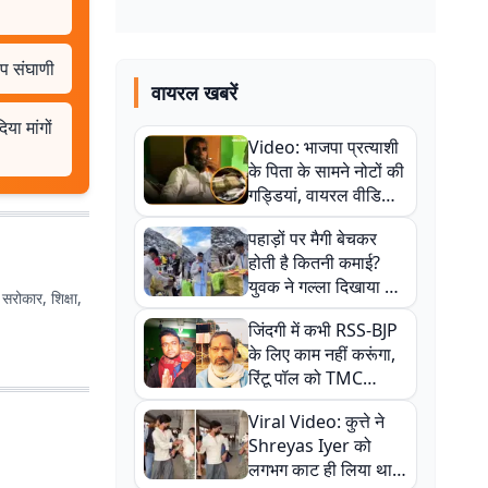
ीप संघाणी
वायरल खबरें
या मांगों
Video: भाजपा प्रत्याशी
के पिता के सामने नोटों की
गड्डियां, वायरल वीडियो
से राजनीति में उबाल,
पहाड़ों पर मैगी बेचकर
अजित महतो बोले- TMC
होती है कितनी कमाई?
की गंदी चाल
युवक ने गल्ला दिखाया तो
 सरोकार, शिक्षा,
नौकरी वालों के खड़े हो गए
जिंदगी में कभी RSS-BJP
कान
के लिए काम नहीं करूंगा,
रिंटू पॉल को TMC
ऑफिस में ले जाकर पीटा,
Viral Video: कुत्ते ने
Video वायरल
Shreyas Iyer को
लगभग काट ही लिया था,