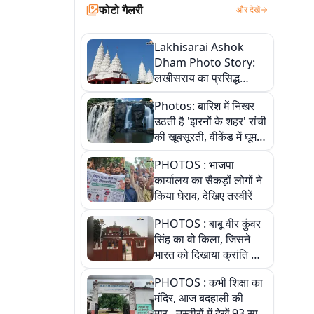
फोटो गैलरी
और देखें
Lakhisarai Ashok
Dham Photo Story:
लखीसराय का प्रसिद्ध
अशोक धाम—आस्था,
Photos: बारिश में निखर
श्रृंगार, अनुष्ठान और
उठती है 'झरनों के शहर' रांची
अलौकिक संध्या आरती के
की खूबसूरती, वीकेंड में घूम
विहंगम दृश्य
आएं ये 5 वादियां
PHOTOS : भाजपा
कार्यालय का सैकड़ों लोगों ने
किया घेराव, देखिए तस्वीरें
PHOTOS : बाबू वीर कुंवर
सिंह का वो किला, जिसने
भारत को दिखाया क्रांति का
रास्ता: तस्वीरों में देखिए
PHOTOS : कभी शिक्षा का
मंदिर, आज बदहाली की
मार...तस्वीरों में देखें 93 साल