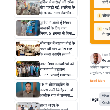
पूर्णिया में करोड़ों की स्मैक
होगी 
खेप पकड़ी गई, अररिया के
दो तस्कर टाटा नेक्सॉन
सीमां
3
समेत गिरफ्तार
पूर्णिया में ऑटो-ई-रिक्शा
चालकों के लिए नया
नगर न
4
नियम, 8 अगस्त से बिना
के स
कलर कोड वाले वाहनों पर
सीमांचल में मखाना बोर्ड के
होगी कार्रवाई
गठन की मांग अमित शाह
के समक्ष उठाएंगे इफको
लेखक के 
अध्यक्ष दिलीप संघाणी
By
अ
नगर निगम कर्मचारियों की
अभिषेक भास्कर प्
राज्यव्यापी हड़ताल
अनुसंधान, राजनीत
समाप्त, सफाई व्यवस्था
बहाल; महापौर ने दिया
Read More
TR में ओवरराइटिंग के
मांगों के समाधान का
कारण रुकी डिग्रियां, डॉ.
आश्वासन
आलोक राज ने राज्यपाल
#Pur
Tags
को पत्र लिखकर की
Kris
छात्र जदयू के
राहत की मांग