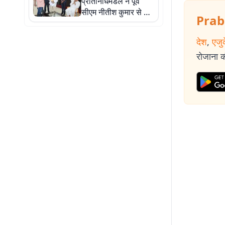
प्रतिनिधिमंडल ने पूर्व
सीएम नीतीश कुमार से की
Prab
मुलाकात, स्टूडेंट क्रेडिट
कार्ड लोन माफी की उठाई
देश
,
एजु
मांग
रोजाना की