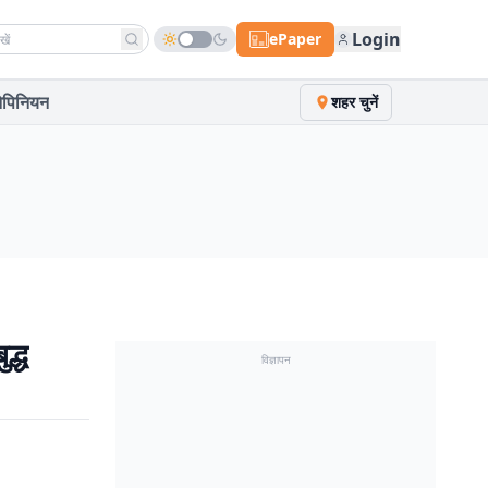
h news
Login
ePaper
पिनियन
शहर चुनें
द्ध
विज्ञापन