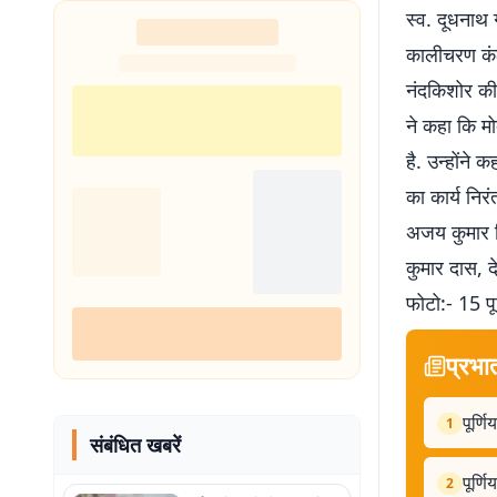
स्व. दूधनाथ ग
कालीचरण कंठ 
नंदकिशोर की
ने कहा कि म
है. उन्होंने
का कार्य निरं
अजय कुमार सि
कुमार दास, द
फोटो:- 15 पू
प्रभा
पूर्ण
1
संबंधित खबरें
पूर्ण
2