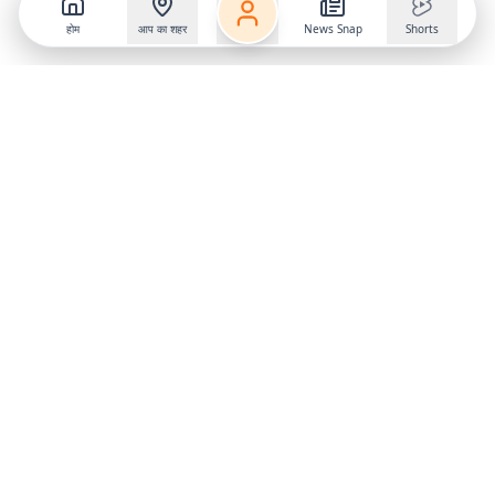
होम
आप का शहर
News Snap
Shorts
Follow us on
X
Download Mobile App
State
›
Jharkhand
›
Hindi News
Gumla News
Bihar News
Dumka News
Delhi News
Ranchi News