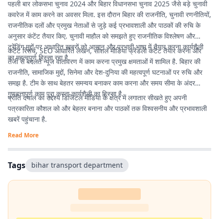
पहली बार लोकसभा चुनाव 2024 और बिहार विधानसभा चुनाव 2025 जैसे बड़े चुनावी
कवरेज में काम करने का अवसर मिला. इस दौरान बिहार की राजनीति, चुनावी रणनीतियों,
राजनीतिक दलों और प्रमुख नेताओं से जुड़े कई प्रभावशाली और पाठकों की रुचि के
अनुसार कंटेंट तैयार किए. चुनावी माहौल को समझते हुए राजनीतिक विश्लेषण और
ट्रेंडिंग मुद्दों पर आधारित खबरों को आसान और प्रभावी भाषा में तैयार करना कार्यशैली
कंटेंट रिसर्च, SEO आधारित लेखन, सोशल मीडिया फ्रेंडली कंटेंट तैयार करना और
का महत्वपूर्ण हिस्सा रहा है.
तेजी से बदलते न्यूज वातावरण में काम करना प्रमुख क्षमताओं में शामिल है. बिहार की
राजनीति, सामाजिक मुद्दों, सिनेमा और देश-दुनिया की महत्वपूर्ण घटनाओं पर रुचि और
समझ है. टीम के साथ बेहतर समन्वय बनाकर काम करना और समय सीमा के अंदर
गुणवत्तापूर्ण काम पूरा करना कार्यशैली का हिस्सा है.
प्रीति दयाल का उद्देश्य डिजिटल मीडिया के क्षेत्र में लगातार सीखते हुए अपनी
पत्रकारिता कौशल को और बेहतर बनाना और पाठकों तक विश्वसनीय और प्रभावशाली
खबरें पहुंचाना है.
Read More
Tags
bihar transport department