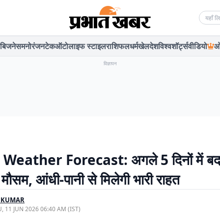
Searc
बिजनेस
मनोरंजन
टेक
ऑटो
लाइफ स्टाइल
राशिफल
धर्म
खेल
देश
विश्व
शॉर्ट्स
वीडियो
ओ
विज्ञापन
Weather Forecast: अगले 5 दिनों में बद
मौसम, आंधी-पानी से मिलेगी भारी राहत
Y KUMAR
, 11 JUN 2026 06:40 AM (IST)