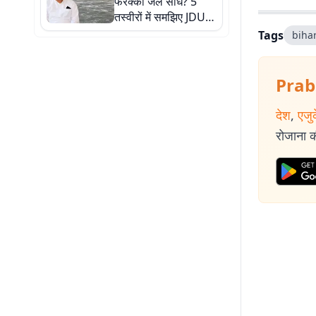
फरक्का जल संधि? 5
तस्वीरों में समझिए JDU के
विरोध से लेकर बिहार पर
Tags
biha
असर तक पूरी कहानी
Prab
देश
,
एजु
रोजाना की