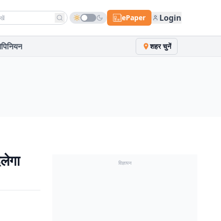
h news
Login
ePaper
पिनियन
शहर चुनें
लेगा
विज्ञापन