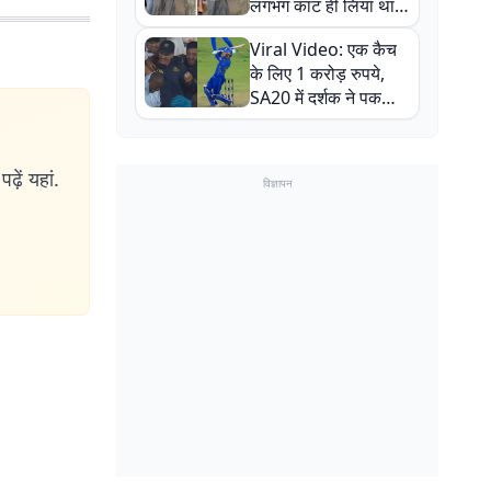
लगभग काट ही लिया था,
न्यूजीलैंड सीरीज से पहले
Viral Video: एक कैच
बाल-बाल बचे
के लिए 1 करोड़ रुपये,
SA20 में दर्शक ने पकड़ा
एक हाथ से गजब का कैच
ढ़ें यहां.
विज्ञापन