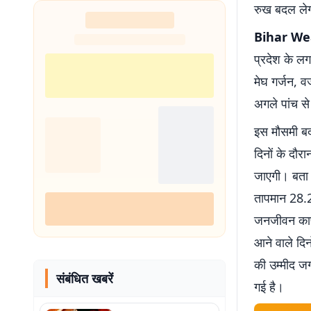
रुख बदल ले
Bihar We
प्रदेश के ल
मेघ गर्जन, 
अगले पांच स
इस मौसमी बद
दिनों के दौर
जाएगी। बता 
तापमान 28.2
जनजीवन काफी
आने वाले दि
की उम्मीद जग
संबंधित खबरें
गई है।