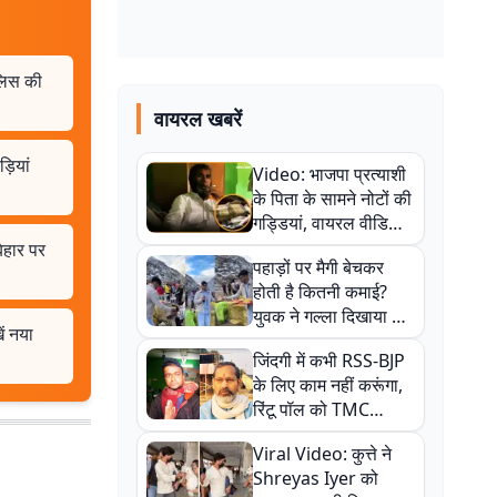
ुलिस की
वायरल खबरें
़ियां
Video: भाजपा प्रत्याशी
के पिता के सामने नोटों की
गड्डियां, वायरल वीडियो
से राजनीति में उबाल,
िहार पर
पहाड़ों पर मैगी बेचकर
अजित महतो बोले- TMC
होती है कितनी कमाई?
की गंदी चाल
युवक ने गल्ला दिखाया तो
ें नया
नौकरी वालों के खड़े हो गए
जिंदगी में कभी RSS-BJP
कान
के लिए काम नहीं करूंगा,
रिंटू पॉल को TMC
ऑफिस में ले जाकर पीटा,
Viral Video: कुत्ते ने
Video वायरल
Shreyas Iyer को