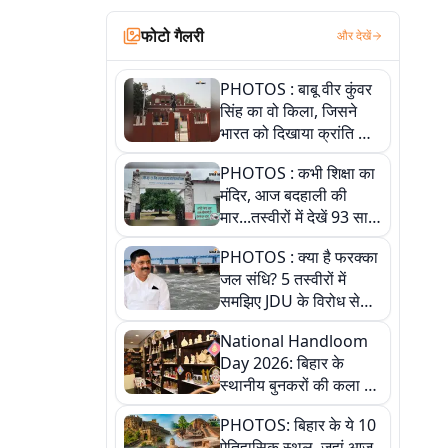
फोटो गैलरी
और देखें
PHOTOS : बाबू वीर कुंवर
सिंह का वो किला, जिसने
भारत को दिखाया क्रांति का
रास्ता: तस्वीरों में देखिए
PHOTOS : कभी शिक्षा का
मंदिर, आज बदहाली की
मार...तस्वीरों में देखें 93 साल
पुराने इस हाई स्कूल की
PHOTOS : क्या है फरक्का
हकीकत
जल संधि? 5 तस्वीरों में
समझिए JDU के विरोध से
लेकर बिहार पर असर तक
National Handloom
पूरी कहानी
Day 2026: बिहार के
स्थानीय बुनकरों की कला को
सलाम, तस्वीरों में देखें
PHOTOS: बिहार के ये 10
हस्तकरघा की समृद्ध परंपरा
ऐतिहासिक स्थल, जहां आज