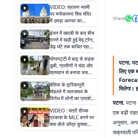
VIDEO: श्रावण नवमी
पर मनोकामना शिव मंदिर
Share
में उमड़ा आस्था का
सैलाब, हर-हर महादेव के
इंजन में खराबी के बाद बीच
जयघोष से गूंजा परिसर
रास्ते में खड़ी हुई मेमू ट्रेन,
डेढ़ घंटे तक बाधित रहा
आवागमन
योगापट्टी में बाढ़ से सड़क
पटना. पट
डूबी, ग्रामीणों ने चंदा और
लिए एक ब
श्रमदान से बनाया चचरी
पुल
Forecast
बेतिया के द्वारिकापुरी
मिलेगा। 
मोहल्ले में जलजमाव के
विरोध में लोगों का प्रदर्शन,
पटना.
पटना 
स्थायी समाधान की मांग
VIDEO : मंत्री दीपक
एक बड़ी राहत
प्रकाश के MLC बनने पर
अनुसार, अगले
क्या बोले उपेंद्र कुशवाहा,
सुनिए
चक्रवाती पर