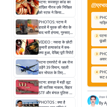
पटना: रूपसपुर कांड का
प्रभा
वांछित नीरज उर्फ निखिल
को स्टफ ने किया
PHOTO
गिरफ्तार, 125 पुड़िया
1
PHOTOS: पटना में
गाड़ि
स्मैक जब्त
हादसे में युवक की मौत के
बाद भारी हंगामा, गुस्साए
पटना:
2
लोगों ने बस-पुलिस की
फूंकी
VIDEO : नवादा के छोटी
गाड़ियां फूंकी. फोटो में
कुमारी हत्याकांड में कब-
जानिए पूरी कहानी
क्या हुआ, देखिए पूरी रिपोर्ट
PHOT
3
असर 
पटना एयरपोर्ट से अब रोज
उड़ेंगे 39 विमान, पहली
PHOTO
बार भोपाल के लिए
4
रूट 
डायरेक्ट फ्लाइट, जानें
पटना: हावड़ा में बड़ी लूट
नया शेड्यूल
की साजिश नाकाम, बिहार
STF और बंगाल पुलिस ने
लेखक के 
6 अपराधियों को किया
PHOTOS : क्या है
By
A
गिरफ्तार