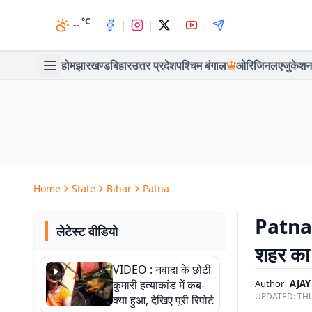
°C
|
|
|
|
--
होम
झारखण्ड
बिहार
उत्तर प्रदेश
पश्चिम बंगाल
ओरिजिनल
एजुकेशन
Home
State
Bihar
Patna
Patna 
लेटेस्ट वीडियो
शहर का 
VIDEO : नवादा के छोटी
कुमारी हत्याकांड में कब-
Author
AJA
UPDATED:
THU
क्या हुआ, देखिए पूरी रिपोर्ट